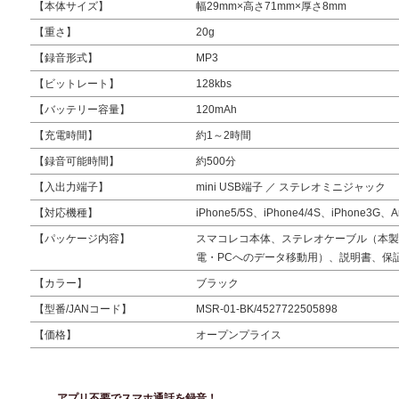
【本体サイズ】
幅29mm×高さ71mm×厚さ8mm
【重さ】
20g
【録音形式】
MP3
【ビットレート】
128kbs
【バッテリー容量】
120mAh
【充電時間】
約1～2時間
【録音可能時間】
約500分
【入出力端子】
mini USB端子 ／ ステレオミニジャック
【対応機種】
iPhone5/5S、iPhone4/4S、iPh
【パッケージ内容】
スマコレコ本体、ステレオケーブル（本製品
電・PCへのデータ移動用）、説明書、保
【カラー】
ブラック
【型番/JANコード】
MSR-01-BK/4527722505898
【価格】
オープンプライス
アプリ不要でスマホ通話を録音！