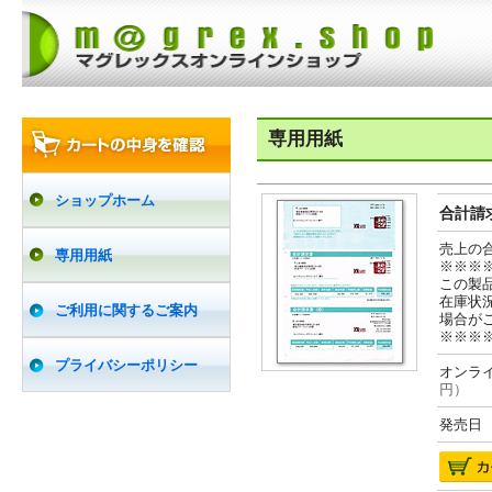
専用用紙
ショップホーム
合計請求
売上の
専用用紙
※※※
この製
在庫状
ご利用に関するご案内
場合が
※※※
プライバシーポリシー
オンライ
円）
発売日 2