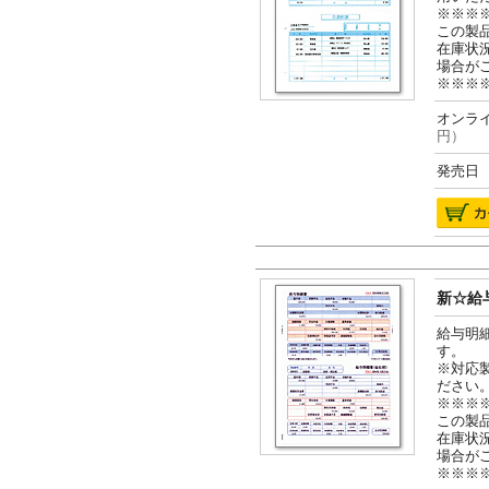
※※※
この製
在庫状
場合が
※※※
オンライ
円）
発売日 2
新☆給与
給与明
す。
※対応
ださい
※※※
この製
在庫状
場合が
※※※