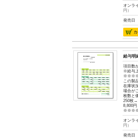
オンライ
円）
発売日 2
給与明細
項目数
※給与
※※※
この製
在庫状
場合が
枚数と
250枚→
8,800円
※※※
オンライ
円）
発売日 2