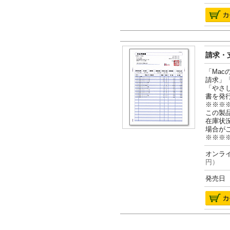
請求・支
「Ma
請求」
「やさ
書を発
※※※
この製
在庫状
場合が
※※※
オンライ
円）
発売日 2