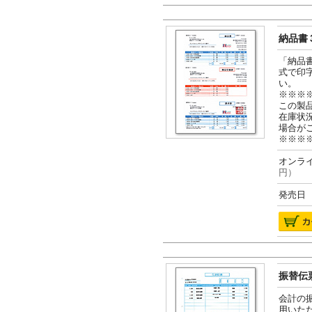
納品書３
「納品
式で印
い。
※※※
この製
在庫状
場合が
※※※
オンライ
円）
発売日 2
振替伝票
会計の
用いた