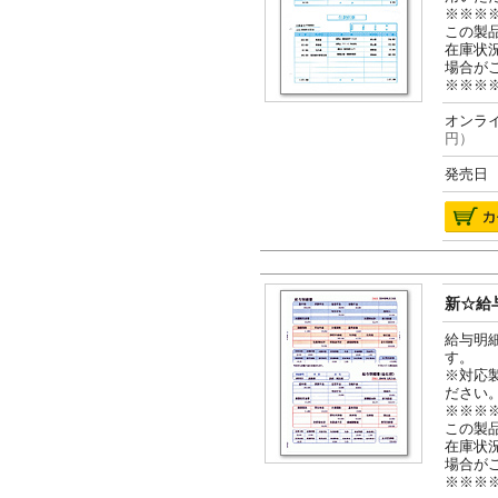
※※※
この製
在庫状
場合が
※※※
オンライ
円）
発売日 2
新☆給与
給与明
す。
※対応
ださい
※※※
この製
在庫状
場合が
※※※