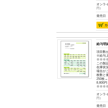
オンライ
円）
発売日 2
給与明細
項目数
※給与
※※※
この製
在庫状
場合が
枚数と
250枚→
8,800円
※※※
オンライ
円）
発売日 2