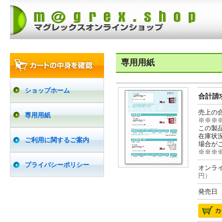
専用用紙
ショップホーム
合計請求
売上の
専用用紙
※※※
この製
在庫状
ご利用に関するご案内
場合が
※※※
プライバシーポリシー
オンライ
円）
発売日 2