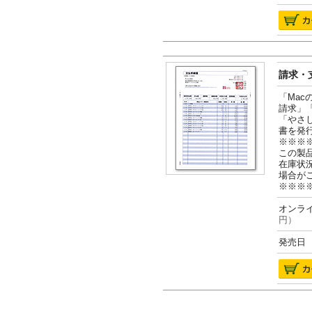
請求・支
「Ma
請求」
「やさ
書を発
※※※
この製
在庫状
場合が
※※※
オンライ
円）
発売日 2