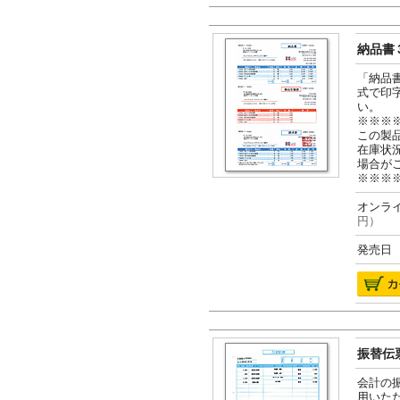
納品書３
「納品
式で印
い。
※※※
この製
在庫状
場合が
※※※
オンライ
円）
発売日 2
振替伝票
会計の
用いた