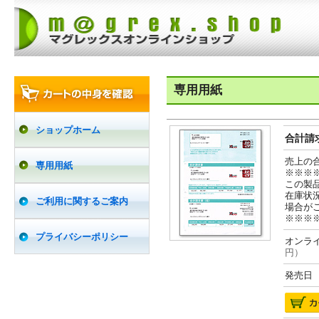
専用用紙
ショップホーム
合計請求
売上の
専用用紙
※※※
この製
在庫状
ご利用に関するご案内
場合が
※※※
プライバシーポリシー
オンライ
円）
発売日 2