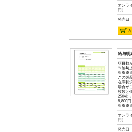
オンライ
円）
発売日 2
給与明細
項目数
※給与
※※※
この製
在庫状
場合が
枚数と
250枚→
8,800円
※※※
オンライ
円）
発売日 2