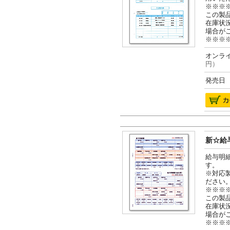
※※※
この製
在庫状
場合が
※※※
オンライ
円）
発売日 2
新☆給与
給与明
す。
※対応
ださい
※※※
この製
在庫状
場合が
※※※