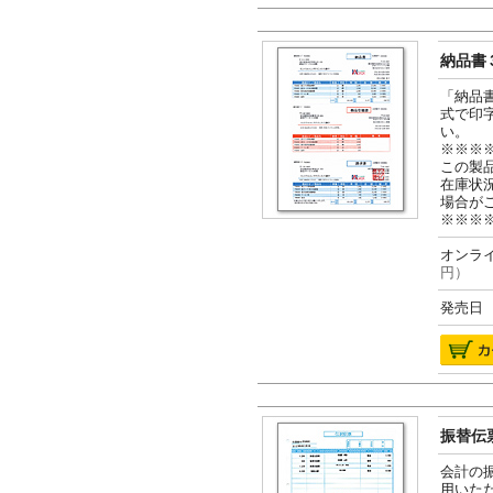
納品書３
「納品
式で印
い。
※※※
この製
在庫状
場合が
※※※
オンライ
円）
発売日 2
振替伝票
会計の
用いた