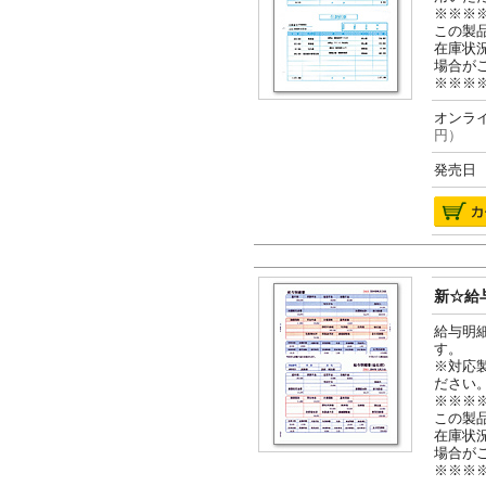
※※※
この製
在庫状
場合が
※※※
オンライ
円）
発売日 2
新☆給与
給与明
す。
※対応
ださい
※※※
この製
在庫状
場合が
※※※