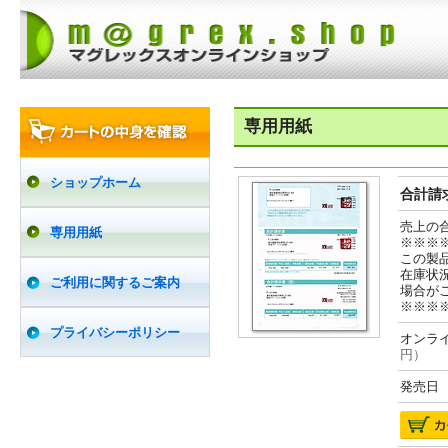
専用用紙
ショップホーム
合計請求
売上の
専用用紙
※※※
この製
在庫状
ご利用に関するご案内
場合が
※※※
プライバシーポリシー
オンライ
円）
発売日 2