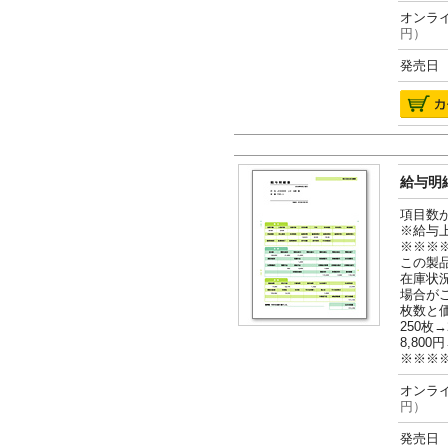
オンライ
円）
発売日 2
給与明細
項目数
※給与
※※※
この製
在庫状
場合が
枚数と
250枚→
8,800円
※※※
オンライ
円）
発売日 2