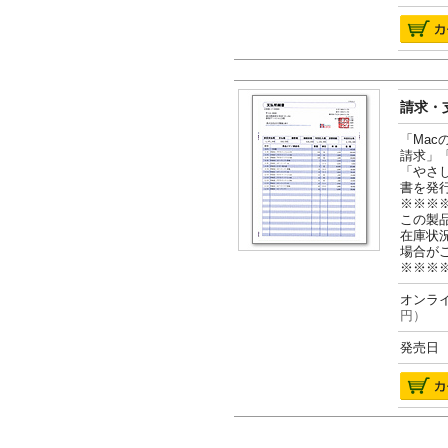
請求・支
「Ma
請求」
「やさ
書を発
※※※
この製
在庫状
場合が
※※※
オンライ
円）
発売日 2