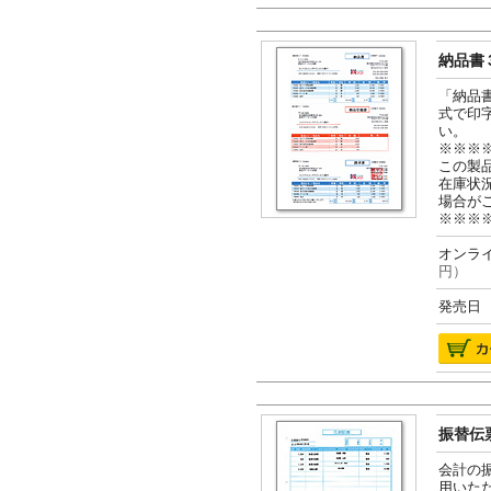
納品書３
「納品
式で印
い。
※※※
この製
在庫状
場合が
※※※
オンライ
円）
発売日 2
振替伝票
会計の
用いた