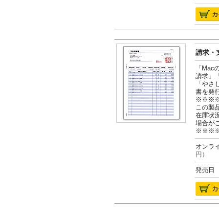
請求・支
「Ma
請求」
「やさ
書を発
※※※
この製
在庫状
場合が
※※※
オンライ
円）
発売日 2