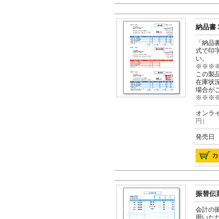
納品書３
「納品
式で印
い。
※※※
この製
在庫状
場合が
※※※
オンライ
円）
発売日 2
振替伝票
会計の
用いた