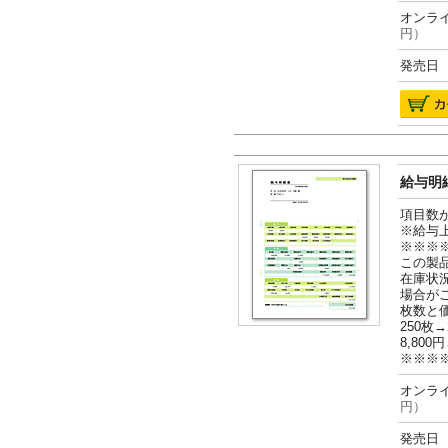
オンライ
円）
発売日 2
給与明細
項目数
※給与
※※※
この製
在庫状
場合が
枚数と
250枚→
8,800円
※※※
オンライ
円）
発売日 2