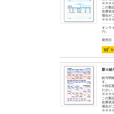
※※※
この製
在庫状
場合が
※※※
オンライ
円）
発売日 2
新☆給与
給与明
す。
※対応
ださい
※※※
この製
在庫状
場合が
※※※