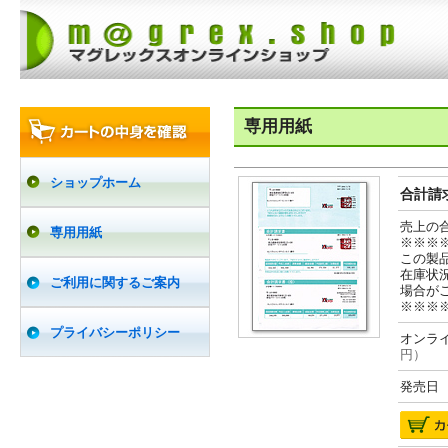
専用用紙
ショップホーム
合計請求
売上の
専用用紙
※※※
この製
在庫状
ご利用に関するご案内
場合が
※※※
プライバシーポリシー
オンライ
円）
発売日 2