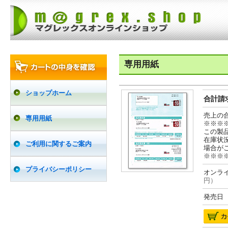
専用用紙
ショップホーム
合計請求
売上の
専用用紙
※※※
この製
在庫状
ご利用に関するご案内
場合が
※※※
プライバシーポリシー
オンライ
円）
発売日 2