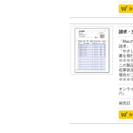
請求・支
「Ma
請求」
「やさ
書を発
※※※
この製
在庫状
場合が
※※※
オンライ
円）
発売日 2