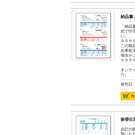
納品書３
「納品
式で印
い。
※※※
この製
在庫状
場合が
※※※
オンライ
円）
発売日 2
振替伝票
会計の
用いた