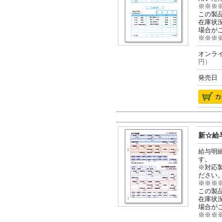
※※※
この製
在庫状
場合が
※※※
オンライ
円）
発売日 2
新☆給与
給与明
す。
※対応
ださい
※※※
この製
在庫状
場合が
※※※