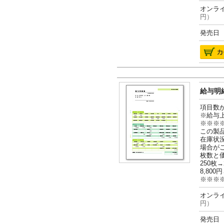
オンライ
円）
発売日 2
給与明細
項目数
※給与
※※※
この製
在庫状
場合が
枚数と
250枚→
8,800円
※※※
オンライ
円）
発売日 2