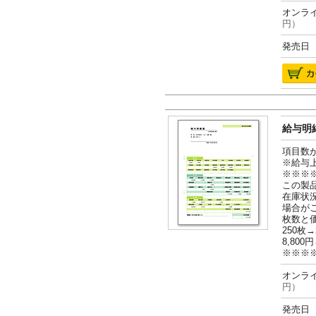
オンライ
円）
発売日 2
給与明細
項目数
※給与
※※※
この製
在庫状
場合が
枚数と
250枚→
8,800円
※※※
オンライ
円）
発売日 2