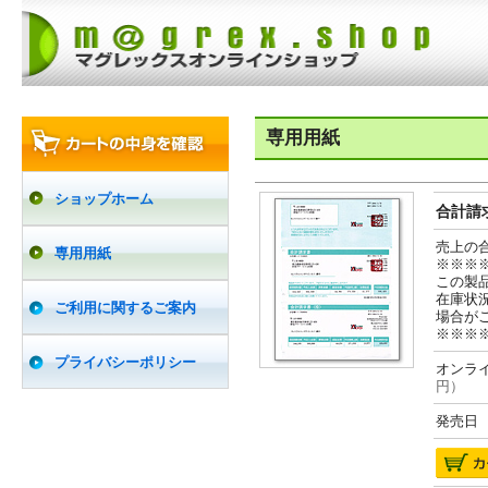
専用用紙
ショップホーム
合計請求
売上の
専用用紙
※※※
この製
在庫状
ご利用に関するご案内
場合が
※※※
プライバシーポリシー
オンライ
円）
発売日 2