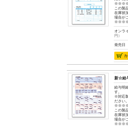
※※※
この製
在庫状
場合が
※※※
オンライ
円）
発売日 2
新☆給与
給与明
す。
※対応
ださい
※※※
この製
在庫状
場合が
※※※