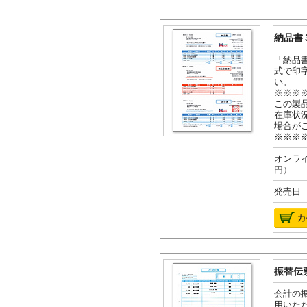
納品書３
「納品
式で印
い。
※※※
この製
在庫状
場合が
※※※
オンライ
円）
発売日 2
振替伝票
会計の
用いた