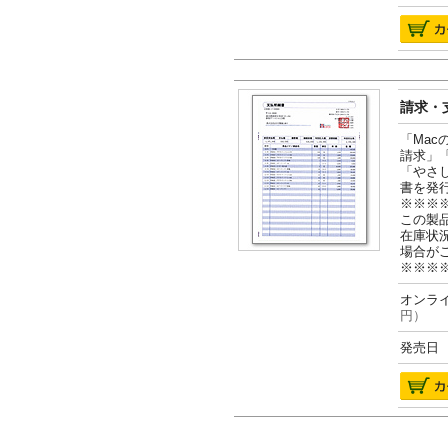
請求・支
「Ma
請求」
「やさ
書を発
※※※
この製
在庫状
場合が
※※※
オンライ
円）
発売日 2