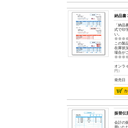
納品書３
「納品
式で印
い。
※※※
この製
在庫状
場合が
※※※
オンライ
円）
発売日 2
振替伝票
会計の
用いた