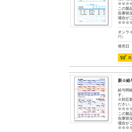
※※※
この製
在庫状
場合が
※※※
オンライ
円）
発売日 2
新☆給与
給与明
す。
※対応
ださい
※※※
この製
在庫状
場合が
※※※