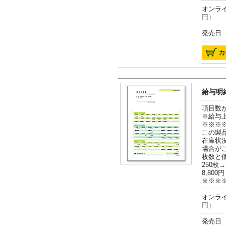
オンライ
円）
発売日 2
給与明細
項目数
※給与
※※※
この製
在庫状
場合が
枚数と
250枚→
8,800円
※※※
オンライ
円）
発売日 2