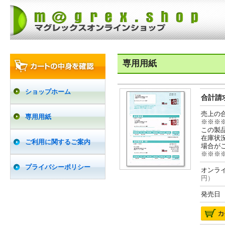
専用用紙
ショップホーム
合計請求
売上の
専用用紙
※※※
この製
在庫状
ご利用に関するご案内
場合が
※※※
プライバシーポリシー
オンライ
円）
発売日 2