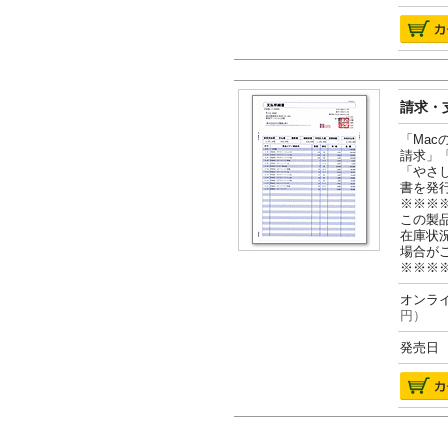
請求・支
「Ma
請求」
「やさ
書を発
※※※
この製
在庫状
場合が
※※※
オンライ
円）
発売日 2