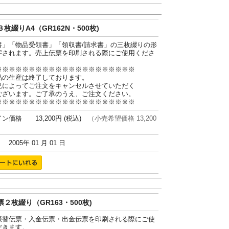
枚綴りA4（GR162N・500枚)
書」「物品受領書」「領収書/請求書」の三枚綴りの形
字されます。売上伝票を印刷される際にご使用くださ
※※※※※※※※※※※※※※※※※※※※※
品の生産は終了しております。
況によってご注文をキャンセルさせていただく
ございます。ご了承のうえ、ご注文ください。
※※※※※※※※※※※※※※※※※※※※※
ン価格 13,200円 (税込)
（小売希望価格 13,200
005年 01 月 01 日
２枚綴り（GR163・500枚)
振替伝票・入金伝票・出金伝票を印刷される際にご使
だきます。