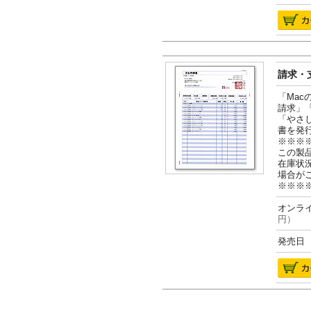
請求・支
「Ma
請求」
「やさ
書を発
※※※
この製
在庫状
場合が
※※※
オンライ
円）
発売日 2