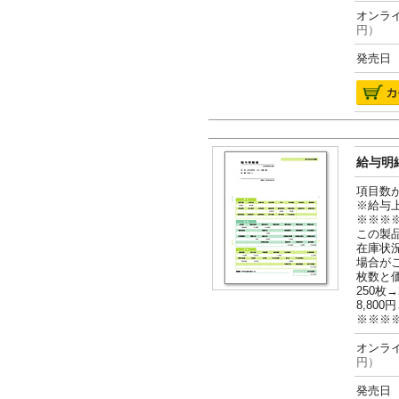
オンライ
円）
発売日 2
給与明細
項目数
※給与
※※※
この製
在庫状
場合が
枚数と
250枚→
8,800円
※※※
オンライ
円）
発売日 2