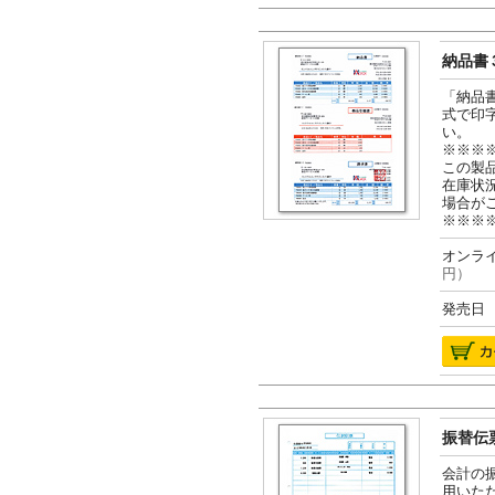
納品書３
「納品
式で印
い。
※※※
この製
在庫状
場合が
※※※
オンライ
円）
発売日 2
振替伝票
会計の
用いた