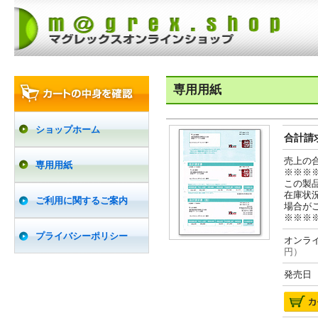
専用用紙
ショップホーム
合計請求
売上の
専用用紙
※※※
この製
在庫状
ご利用に関するご案内
場合が
※※※
プライバシーポリシー
オンライ
円）
発売日 2