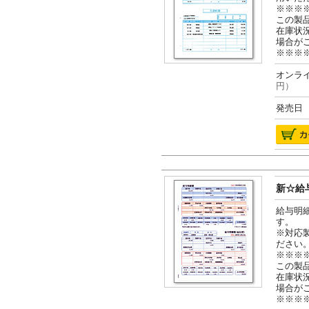
※※※
この製
在庫状
場合が
※※※
オンライ
円）
発売日 2
新☆給与
給与明
す。
※対応
ださい
※※※
この製
在庫状
場合が
※※※