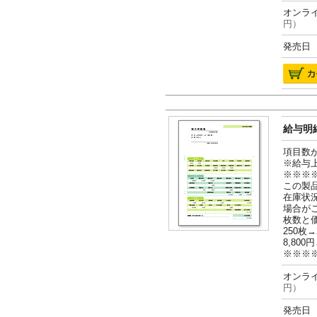
オンライ
円）
発売日 2
給与明細
項目数
※給与
※※※
この製
在庫状
場合が
枚数と
250枚→
8,800円
※※※
オンライ
円）
発売日 2