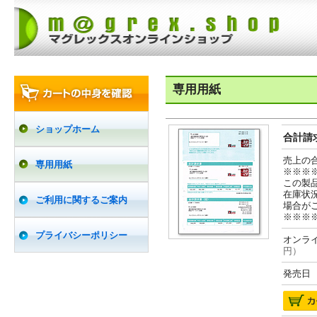
専用用紙
ショップホーム
合計請求
売上の
専用用紙
※※※
この製
在庫状
ご利用に関するご案内
場合が
※※※
プライバシーポリシー
オンライ
円）
発売日 2