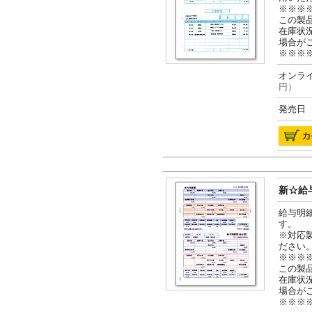
※※※
この製
在庫状
場合が
※※※
オンライ
円）
発売日 2
新☆給与
給与明
す。
※対応
ださい
※※※
この製
在庫状
場合が
※※※