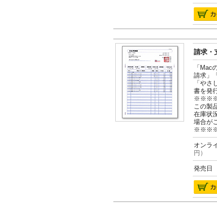
請求・支
「Ma
請求」
「やさ
書を発
※※※
この製
在庫状
場合が
※※※
オンライ
円）
発売日 2