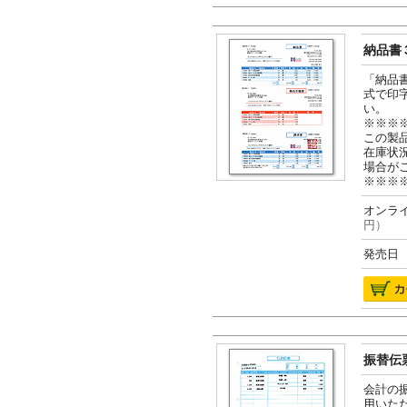
納品書３
「納品
式で印
い。
※※※
この製
在庫状
場合が
※※※
オンライ
円）
発売日 2
振替伝票
会計の
用いた