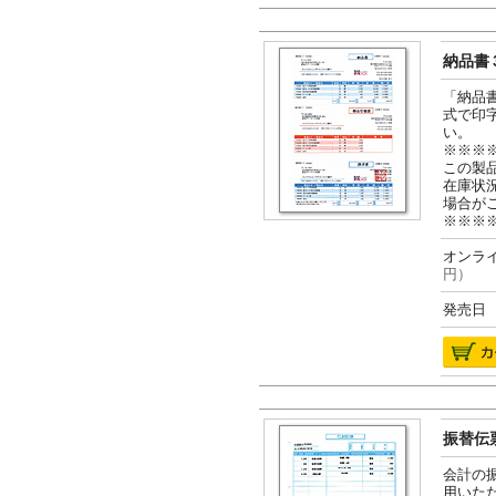
納品書３
「納品
式で印
い。
※※※
この製
在庫状
場合が
※※※
オンライ
円）
発売日 2
振替伝票
会計の
用いた