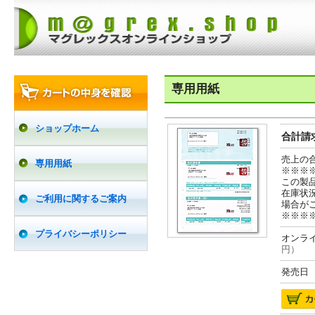
専用用紙
ショップホーム
合計請求
売上の
専用用紙
※※※
この製
在庫状
ご利用に関するご案内
場合が
※※※
プライバシーポリシー
オンライ
円）
発売日 2