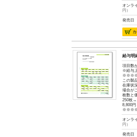
オンライ
円）
発売日 2
給与明細
項目数
※給与
※※※
この製
在庫状
場合が
枚数と
250枚→
8,800円
※※※
オンライ
円）
発売日 2