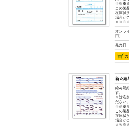
※※※
この製
在庫状
場合が
※※※
オンライ
円）
発売日 2
新☆給与
給与明
す。
※対応
ださい
※※※
この製
在庫状
場合が
※※※