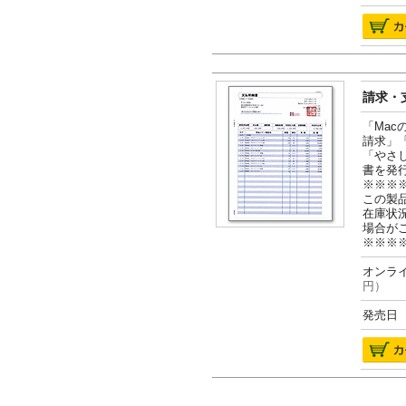
請求・支
「Ma
請求」
「やさ
書を発
※※※
この製
在庫状
場合が
※※※
オンライ
円）
発売日 2