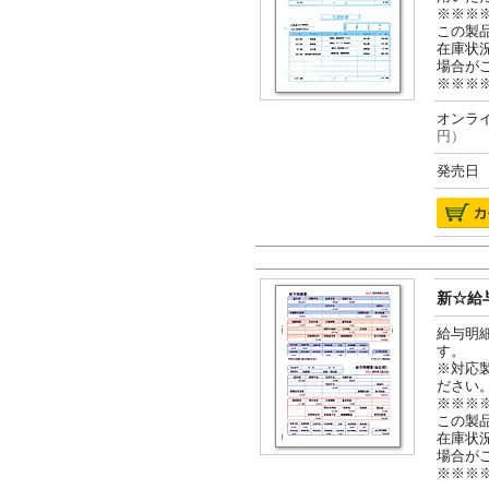
※※※
この製
在庫状
場合が
※※※
オンライ
円）
発売日 2
新☆給与
給与明
す。
※対応
ださい
※※※
この製
在庫状
場合が
※※※