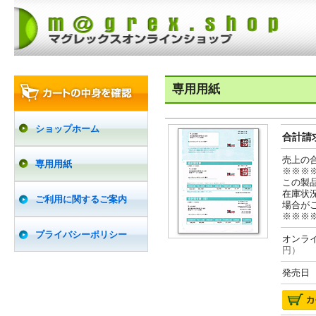
専用用紙
ショップホーム
合計請求
売上の
専用用紙
※※※
この製
在庫状
ご利用に関するご案内
場合が
※※※
プライバシーポリシー
オンライ
円）
発売日 2