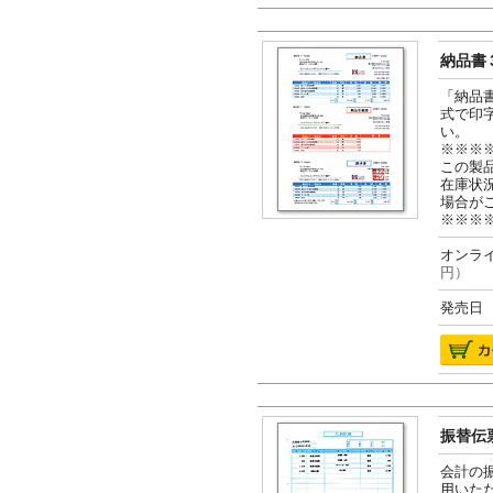
納品書３
「納品
式で印
い。
※※※
この製
在庫状
場合が
※※※
オンライ
円）
発売日 2
振替伝票
会計の
用いた