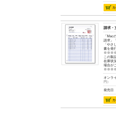
請求・支
「Ma
請求」
「やさ
書を発
※※※
この製
在庫状
場合が
※※※
オンライ
円）
発売日 2