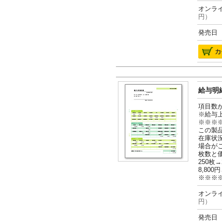
オンライ
円）
発売日 2
給与明細
項目数
※給与
※※※
この製
在庫状
場合が
枚数と
250枚→
8,800円
※※※
オンライ
円）
発売日 2