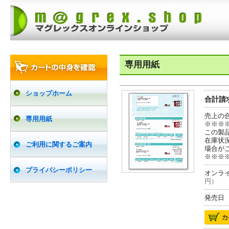
専用用紙
ショップホーム
合計請求
売上の
専用用紙
※※※
この製
在庫状
ご利用に関するご案内
場合が
※※※
プライバシーポリシー
オンライ
円）
発売日 2