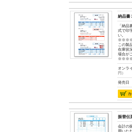
納品書３
「納品
式で印
い。
※※※
この製
在庫状
場合が
※※※
オンライ
円）
発売日 2
振替伝票
会計の
用いた