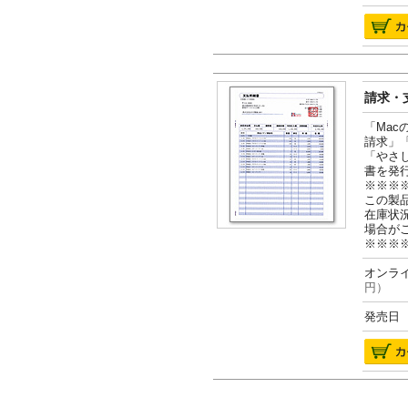
請求・支
「Ma
請求」
「やさ
書を発
※※※
この製
在庫状
場合が
※※※
オンライ
円）
発売日 2