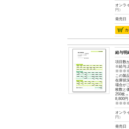
オンライ
円）
発売日 2
給与明細
項目数
※給与
※※※
この製
在庫状
場合が
枚数と
250枚→
8,800円
※※※
オンライ
円）
発売日 2