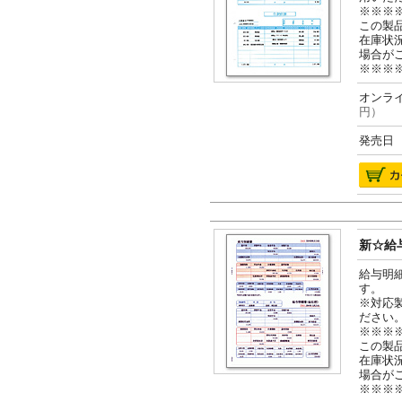
※※※
この製
在庫状
場合が
※※※
オンライ
円）
発売日 2
新☆給与
給与明
す。
※対応
ださい
※※※
この製
在庫状
場合が
※※※