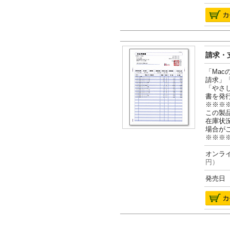
請求・支
「Ma
請求」
「やさ
書を発
※※※
この製
在庫状
場合が
※※※
オンライ
円）
発売日 2