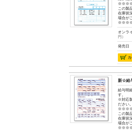
※※※
この製
在庫状
場合が
※※※
オンライ
円）
発売日 2
新☆給与
給与明
す。
※対応
ださい
※※※
この製
在庫状
場合が
※※※