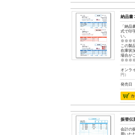
納品書３
「納品
式で印
い。
※※※
この製
在庫状
場合が
※※※
オンライ
円）
発売日 2
振替伝票
会計の
用いた