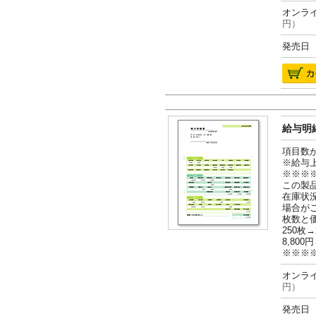
オンライ
円）
発売日 2
給与明細
項目数
※給与
※※※
この製
在庫状
場合が
枚数と
250枚→
8,800円
※※※
オンライ
円）
発売日 2