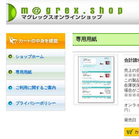
専用用紙
ショップホーム
合計請求
売上の
専用用紙
※※※
この製
在庫状
ご利用に関するご案内
場合が
※※※
プライバシーポリシー
オンライ
円）
発売日 2