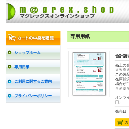
専用用紙
ショップホーム
合計請求
売上の
専用用紙
※※※
この製
在庫状
ご利用に関するご案内
場合が
※※※
プライバシーポリシー
オンライ
円）
発売日 2