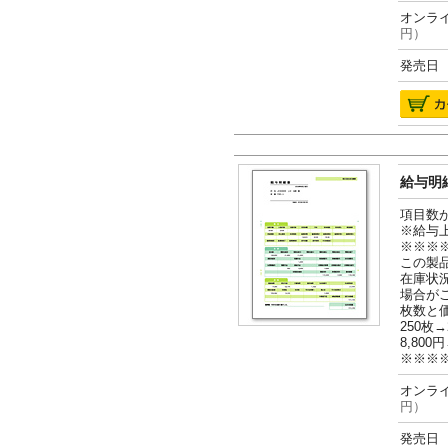
オンライ
円）
発売日 2
給与明細
項目数
※給与
※※※
この製
在庫状
場合が
枚数と
250枚→
8,800円
※※※
オンライ
円）
発売日 2