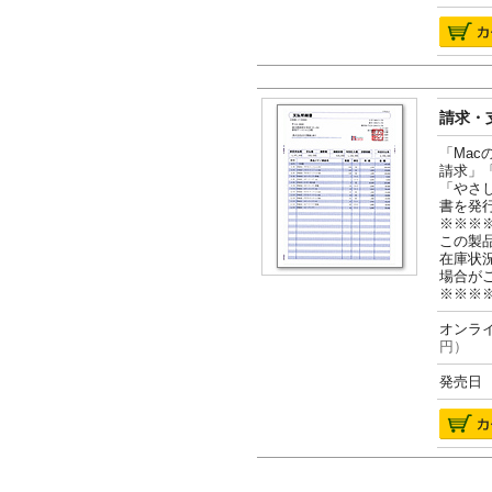
請求・支
「Ma
請求」
「やさ
書を発
※※※
この製
在庫状
場合が
※※※
オンライ
円）
発売日 2