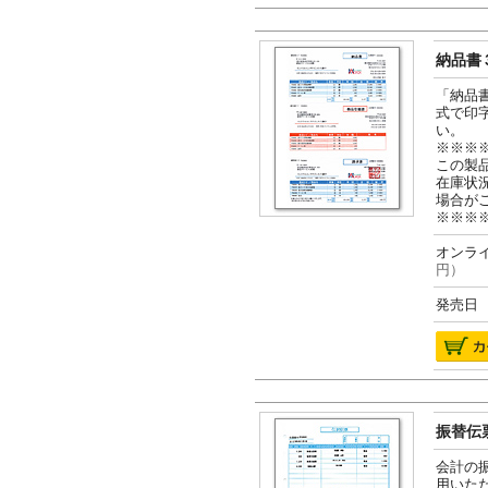
納品書３
「納品
式で印
い。
※※※
この製
在庫状
場合が
※※※
オンライ
円）
発売日 2
振替伝票
会計の
用いた