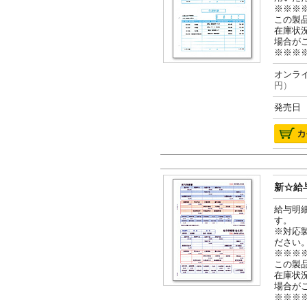
※※※
この製
在庫状
場合が
※※※
オンライ
円）
発売日 2
新☆給与
給与明
す。
※対応
ださい
※※※
この製
在庫状
場合が
※※※