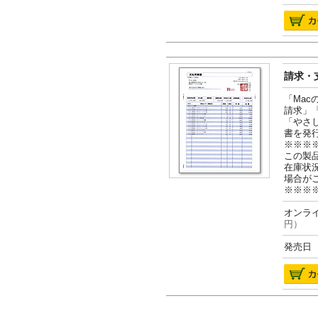
請求・支
「Ma
請求」
「やさ
書を発
※※※
この製
在庫状
場合が
※※※
オンライ
円）
発売日 2