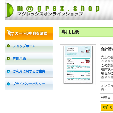
専用用紙
ショップホーム
合計請求
売上の
専用用紙
※※※
この製
在庫状
ご利用に関するご案内
場合が
※※※
プライバシーポリシー
オンライ
円）
発売日 2