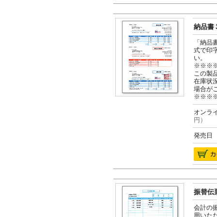
納品書３
「納品
式で印
い。
※※※
この製
在庫状
場合が
※※※
オンライ
円）
発売日 2
振替伝票
会計の
用いた