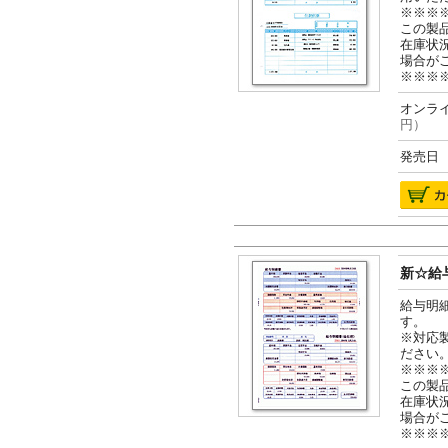
※※※
この製
在庫状
場合が
※※※
オンライ
円）
発売日 2
新☆給与
給与明
す。
※対応
ださい
※※※
この製
在庫状
場合が
※※※