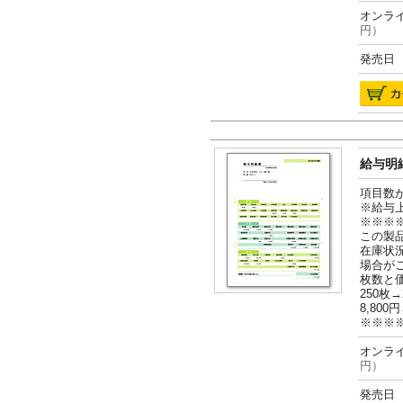
オンライ
円）
発売日 2
給与明細
項目数
※給与
※※※
この製
在庫状
場合が
枚数と
250枚→
8,800円
※※※
オンライ
円）
発売日 2