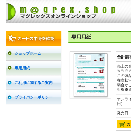
専用用紙
ショップホーム
合計請求
売上の
専用用紙
※※※
この製
在庫状
ご利用に関するご案内
場合が
※※※
プライバシーポリシー
オンライ
円）
発売日 2