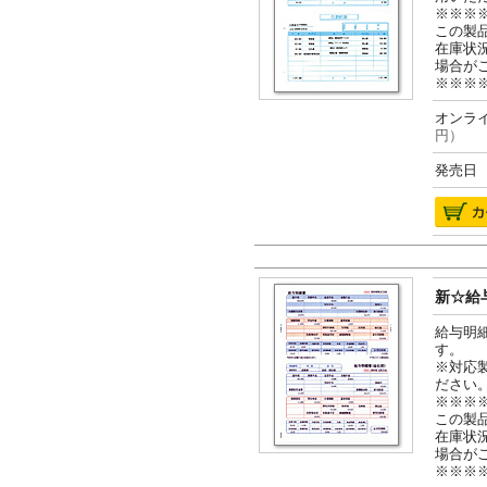
※※※
この製
在庫状
場合が
※※※
オンライ
円）
発売日 2
新☆給与
給与明
す。
※対応
ださい
※※※
この製
在庫状
場合が
※※※