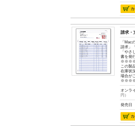
請求・支
「Ma
請求」
「やさ
書を発
※※※
この製
在庫状
場合が
※※※
オンライ
円）
発売日 2