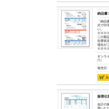
納品書３
「納品
式で印
い。
※※※
この製
在庫状
場合が
※※※
オンライ
円）
発売日 2
振替伝票
会計の
用いた