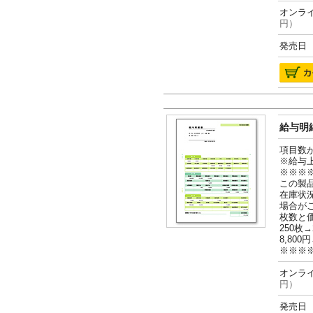
オンライ
円）
発売日 2
給与明細
項目数
※給与
※※※
この製
在庫状
場合が
枚数と
250枚→
8,800円
※※※
オンライ
円）
発売日 2