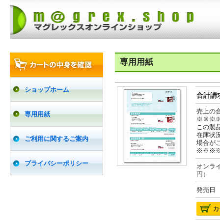
専用用紙
ショップホーム
合計請求
売上の
専用用紙
※※※
この製
在庫状
ご利用に関するご案内
場合が
※※※
プライバシーポリシー
オンライ
円）
発売日 2