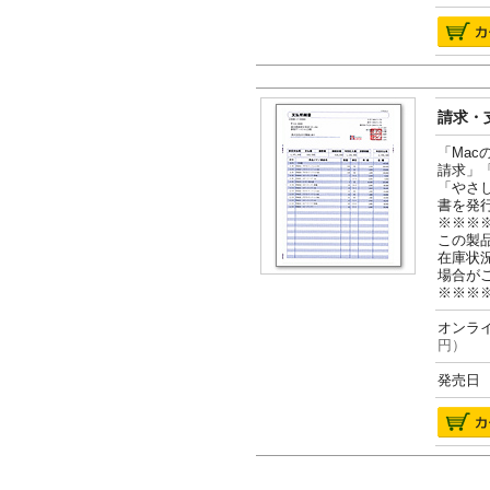
請求・支
「Ma
請求」
「やさ
書を発
※※※
この製
在庫状
場合が
※※※
オンライ
円）
発売日 2