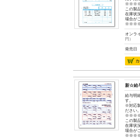
※※※
この製
在庫状
場合が
※※※
オンライ
円）
発売日 2
新☆給与
給与明
す。
※対応
ださい
※※※
この製
在庫状
場合が
※※※