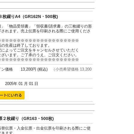
枚綴りA4（GR162N・500枚)
書」「物品受領書」「領収書/請求書」の三枚綴りの形
字されます。売上伝票を印刷される際にご使用くださ
※※※※※※※※※※※※※※※※※※※※※
品の生産は終了しております。
況によってご注文をキャンセルさせていただく
ございます。ご了承のうえ、ご注文ください。
※※※※※※※※※※※※※※※※※※※※※
ン価格 13,200円 (税込)
（小売希望価格 13,200
005年 01 月 01 日
２枚綴り（GR163・500枚)
振替伝票・入金伝票・出金伝票を印刷される際にご使
だきます。