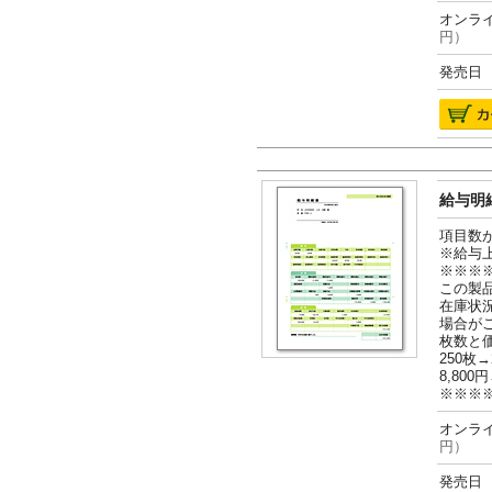
オンライ
円）
発売日 2
給与明細
項目数
※給与
※※※
この製
在庫状
場合が
枚数と
250枚→
8,800円
※※※
オンライ
円）
発売日 2