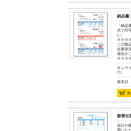
納品書３
「納品
式で印
い。
※※※
この製
在庫状
場合が
※※※
オンライ
円）
発売日 2
振替伝票
会計の
用いた