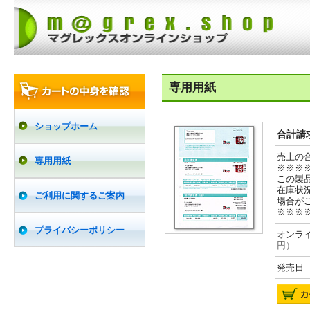
専用用紙
ショップホーム
合計請求
売上の
専用用紙
※※※
この製
在庫状
ご利用に関するご案内
場合が
※※※
プライバシーポリシー
オンライ
円）
発売日 2