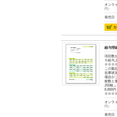
オンライ
円）
発売日 2
給与明細
項目数
※給与
※※※
この製
在庫状
場合が
枚数と
250枚→
8,800円
※※※
オンライ
円）
発売日 2