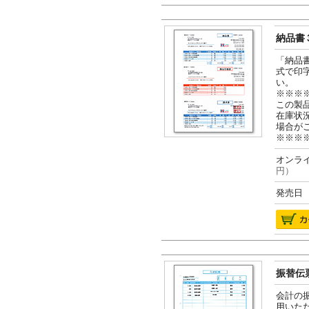
納品書３
「納品
式で印
い。
※※※
この製
在庫状
場合が
※※※
オンライ
円）
発売日 2
振替伝票
会計の
用いた