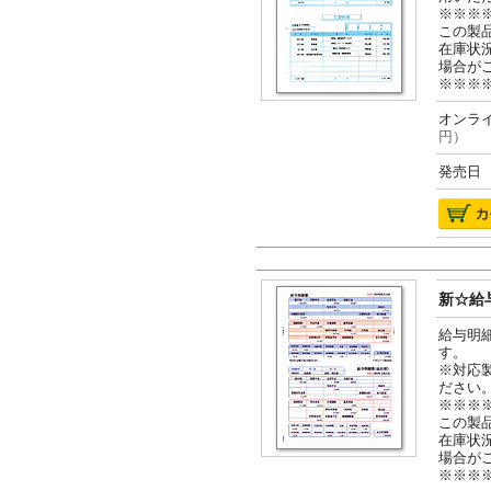
※※※
この製
在庫状
場合が
※※※
オンライ
円）
発売日 2
新☆給与
給与明
す。
※対応
ださい
※※※
この製
在庫状
場合が
※※※