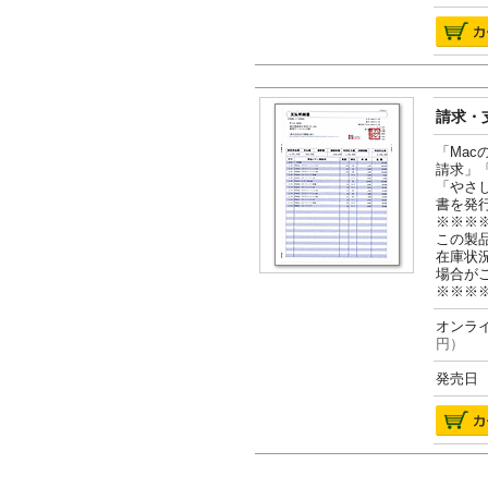
請求・支
「Ma
請求」
「やさ
書を発
※※※
この製
在庫状
場合が
※※※
オンライ
円）
発売日 2