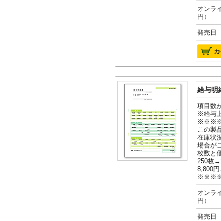
オンライ
円）
発売日 2
給与明細
項目数
※給与
※※※
この製
在庫状
場合が
枚数と
250枚→
8,800円
※※※
オンライ
円）
発売日 2