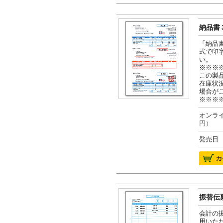
納品書３
「納品
式で印
い。
※※※
この製
在庫状
場合が
※※※
オンライ
円）
発売日 2
振替伝票
会計の
用いた