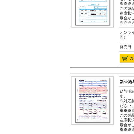
※※※
この製
在庫状
場合が
※※※
オンライ
円）
発売日 2
新☆給与
給与明
す。
※対応
ださい
※※※
この製
在庫状
場合が
※※※