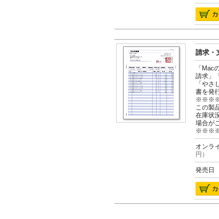
請求・支
「Ma
請求」
「やさ
書を発
※※※
この製
在庫状
場合が
※※※
オンライ
円）
発売日 2