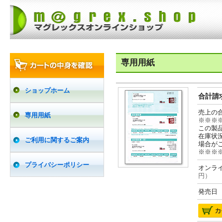
専用用紙
ショップホーム
合計請求
売上の
専用用紙
※※※
この製
在庫状
ご利用に関するご案内
場合が
※※※
プライバシーポリシー
オンライ
円）
発売日 2