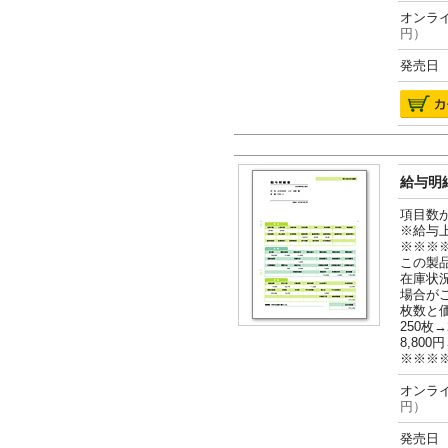
オンライ
円）
発売日 2
給与明細
項目数
※給与
※※※
この製
在庫状
場合が
枚数と
250枚→
8,800円
※※※
オンライ
円）
発売日 2