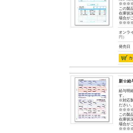
※※※
この製
在庫状
場合が
※※※
オンライ
円）
発売日 2
新☆給与
給与明
す。
※対応
ださい
※※※
この製
在庫状
場合が
※※※