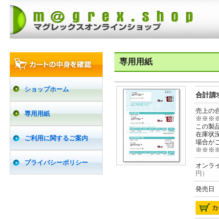
専用用紙
ショップホーム
合計請求
売上の
専用用紙
※※※
この製
在庫状
ご利用に関するご案内
場合が
※※※
プライバシーポリシー
オンライ
円）
発売日 2