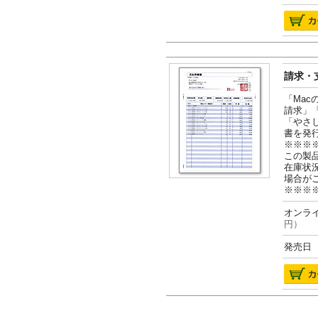
請求・支
「Ma
請求」
「やさ
書を発
※※※
この製
在庫状
場合が
※※※
オンライ
円）
発売日 2