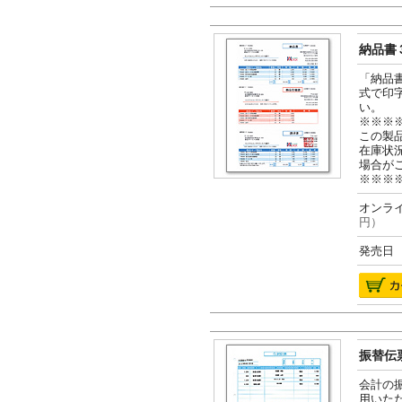
納品書３
「納品
式で印
い。
※※※
この製
在庫状
場合が
※※※
オンライ
円）
発売日 2
振替伝票
会計の
用いた