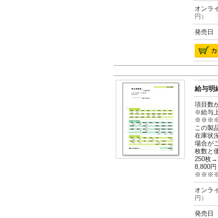
オンライ
円）
発売日 2
給与明細
項目数
※給与
※※※
この製
在庫状
場合が
枚数と
250枚→
8,800円
※※※
オンライ
円）
発売日 2