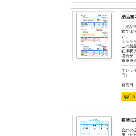
納品書３
「納品
式で印
い。
※※※
この製
在庫状
場合が
※※※
オンライ
円）
発売日 2
振替伝票
会計の
用いた