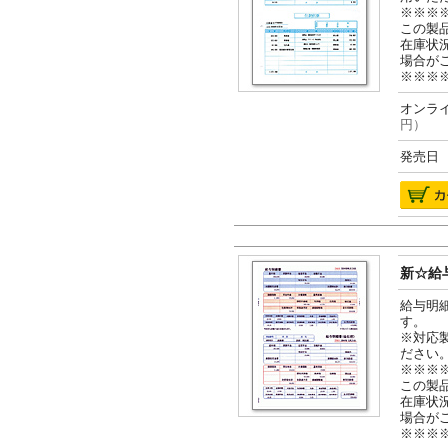
※※※
この製
在庫状
場合が
※※※
オンライ
円）
発売日 2
新☆給与
給与明
す。
※対応
ださい
※※※
この製
在庫状
場合が
※※※