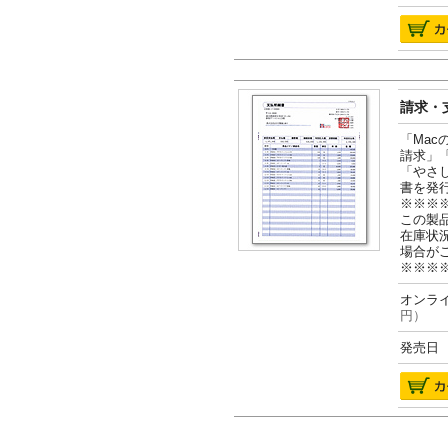
請求・支
「Ma
請求」
「やさ
書を発
※※※
この製
在庫状
場合が
※※※
オンライ
円）
発売日 2