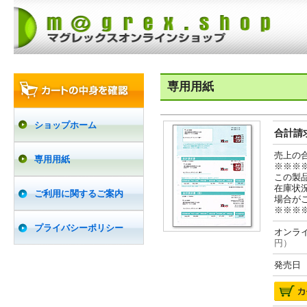
専用用紙
ショップホーム
合計請求
売上の
専用用紙
※※※
この製
在庫状
ご利用に関するご案内
場合が
※※※
プライバシーポリシー
オンライ
円）
発売日 2