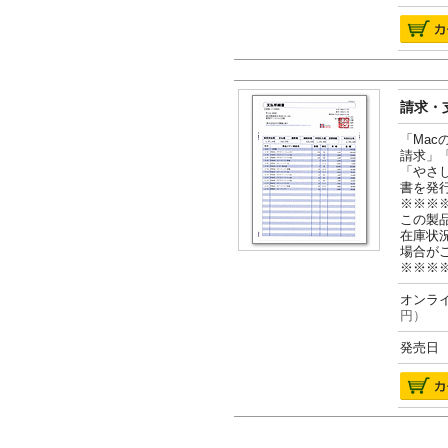
請求・支
「Ma
請求」
「やさ
書を発
※※※
この製
在庫状
場合が
※※※
オンライ
円）
発売日 2