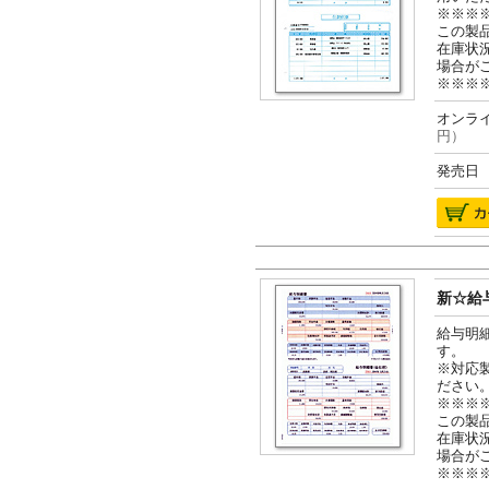
※※※
この製
在庫状
場合が
※※※
オンライ
円）
発売日 2
新☆給与
給与明
す。
※対応
ださい
※※※
この製
在庫状
場合が
※※※