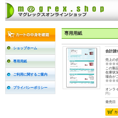
専用用紙
ショップホーム
合計請求
売上の
専用用紙
※※※
この製
在庫状
ご利用に関するご案内
場合が
※※※
プライバシーポリシー
オンライ
円）
発売日 2