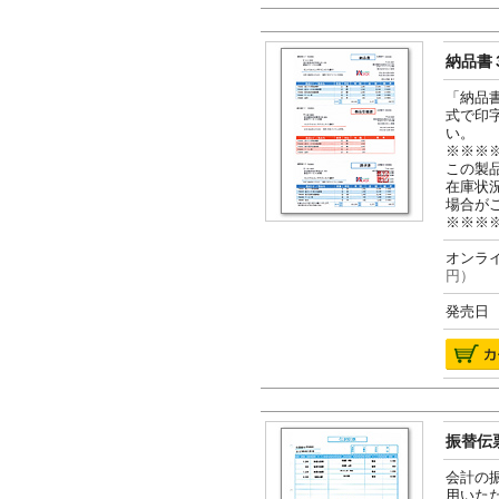
納品書３
「納品
式で印
い。
※※※
この製
在庫状
場合が
※※※
オンライ
円）
発売日 2
振替伝票
会計の
用いた