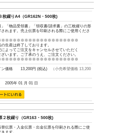
枚綴りA4（GR162N・500枚)
書」「物品受領書」「領収書/請求書」の三枚綴りの形
字されます。売上伝票を印刷される際にご使用くださ
※※※※※※※※※※※※※※※※※※※※※
品の生産は終了しております。
況によってご注文をキャンセルさせていただく
ございます。ご了承のうえ、ご注文ください。
※※※※※※※※※※※※※※※※※※※※※
ン価格 13,200円 (税込)
（小売希望価格 13,200
005年 01 月 01 日
２枚綴り（GR163・500枚)
振替伝票・入金伝票・出金伝票を印刷される際にご使
だきます。