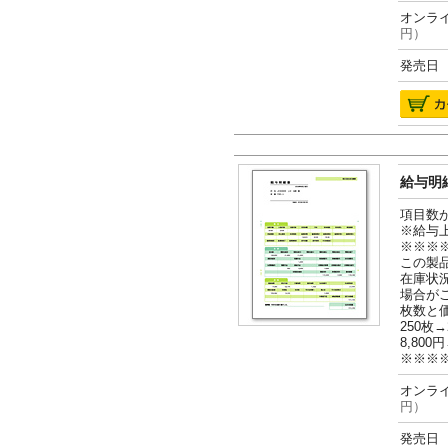
オンライ
円）
発売日 2
給与明細
項目数
※給与
※※※
この製
在庫状
場合が
枚数と
250枚→
8,800円
※※※
オンライ
円）
発売日 2