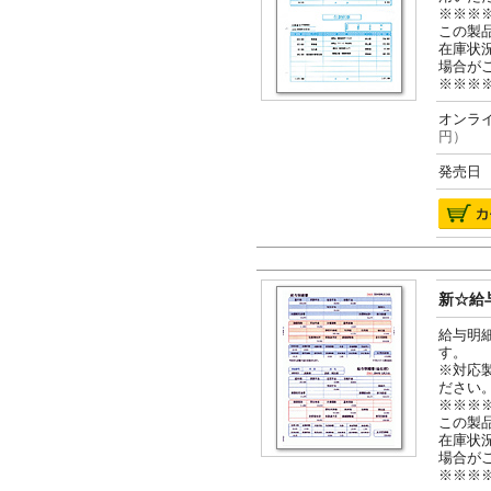
※※※
この製
在庫状
場合が
※※※
オンライ
円）
発売日 2
新☆給与
給与明
す。
※対応
ださい
※※※
この製
在庫状
場合が
※※※