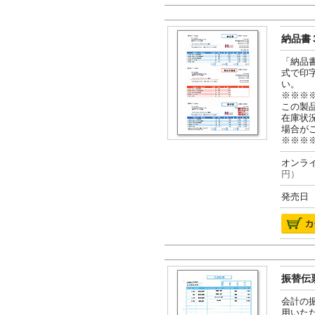
納品書３
「納品
式で印
い。
※※※
この製
在庫状
場合が
※※※
オンライ
円）
発売日 2
振替伝票
会計の
用いた