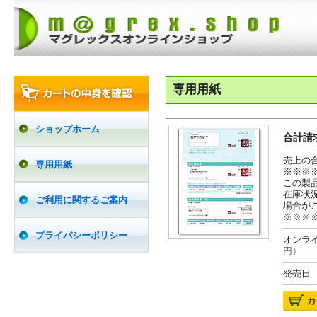
専用用紙
ショップホーム
合計請求
売上の
専用用紙
※※※
この製
在庫状
ご利用に関するご案内
場合が
※※※
プライバシーポリシー
オンライ
円）
発売日 2