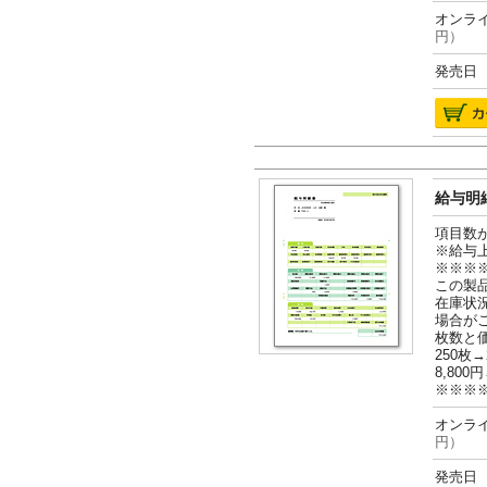
オンライ
円）
発売日 2
給与明細
項目数
※給与
※※※
この製
在庫状
場合が
枚数と
250枚→
8,800円
※※※
オンライ
円）
発売日 2