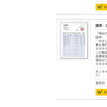
請求・支
「Ma
請求」
「やさ
書を発
※※※
この製
在庫状
場合が
※※※
オンライ
円）
発売日 2