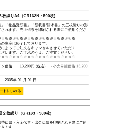
枚綴りA4（GR162N・500枚)
書」「物品受領書」「領収書/請求書」の三枚綴りの形
字されます。売上伝票を印刷される際にご使用くださ
※※※※※※※※※※※※※※※※※※※※※
品の生産は終了しております。
況によってご注文をキャンセルさせていただく
ございます。ご了承のうえ、ご注文ください。
※※※※※※※※※※※※※※※※※※※※※
ン価格 13,200円 (税込)
（小売希望価格 13,200
005年 01 月 01 日
２枚綴り（GR163・500枚)
振替伝票・入金伝票・出金伝票を印刷される際にご使
だきます。