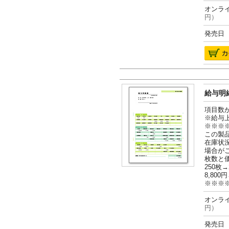
オンライ
円）
発売日 2
給与明細
項目数
※給与
※※※
この製
在庫状
場合が
枚数と
250枚→
8,800円
※※※
オンライ
円）
発売日 2