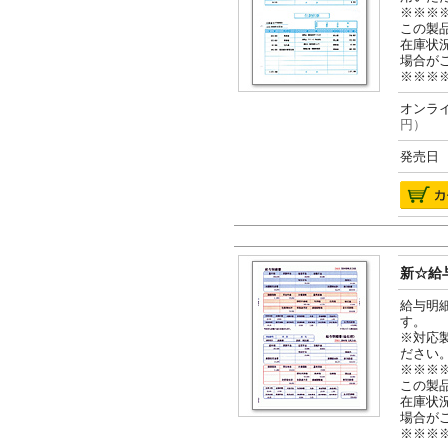
※※※
この製
在庫状
場合が
※※※
オンライ
円）
発売日 2
新☆給与
給与明
す。
※対応
ださい
※※※
この製
在庫状
場合が
※※※