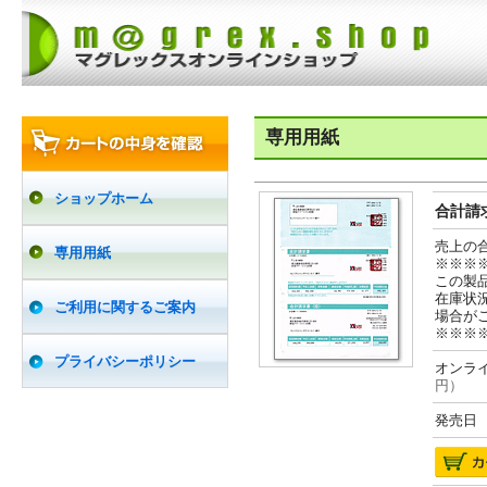
専用用紙
ショップホーム
合計請求
売上の
専用用紙
※※※
この製
在庫状
ご利用に関するご案内
場合が
※※※
プライバシーポリシー
オンライ
円）
発売日 2