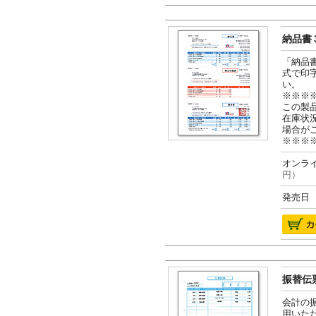
納品書３
「納品
式で印
い。
※※※
この製
在庫状
場合が
※※※
オンライ
円）
発売日 2
振替伝票
会計の
用いた