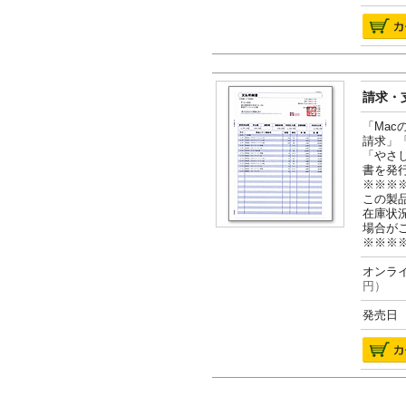
請求・支
「Ma
請求」
「やさ
書を発
※※※
この製
在庫状
場合が
※※※
オンライ
円）
発売日 2