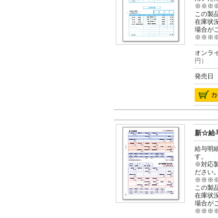
※※※
この製
在庫状
場合が
※※※
オンライ
円）
発売日 2
新☆給与
給与明
す。
※対応
ださい
※※※
この製
在庫状
場合が
※※※