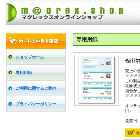
専用用紙
ショップホーム
合計請求
売上の
専用用紙
※※※
この製
在庫状
ご利用に関するご案内
場合が
※※※
プライバシーポリシー
オンライ
円）
発売日 2