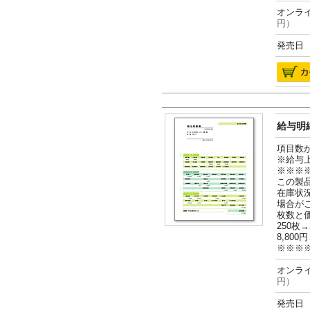
オンライ
円）
発売日 2
給与明細
項目数
※給与
※※※
この製
在庫状
場合が
枚数と
250枚→
8,800円
※※※
オンライ
円）
発売日 2