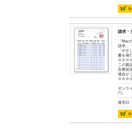
請求・支
「Ma
請求」
「やさ
書を発
※※※
この製
在庫状
場合が
※※※
オンライ
円）
発売日 2