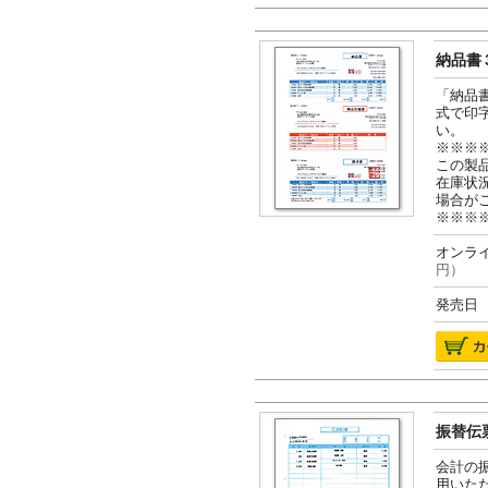
納品書３
「納品
式で印
い。
※※※
この製
在庫状
場合が
※※※
オンライ
円）
発売日 2
振替伝票
会計の
用いた