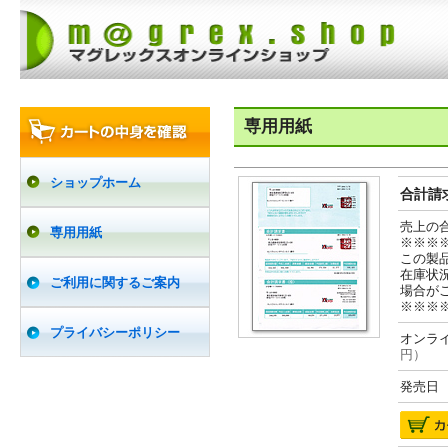
専用用紙
ショップホーム
合計請求
売上の
専用用紙
※※※
この製
在庫状
ご利用に関するご案内
場合が
※※※
プライバシーポリシー
オンライ
円）
発売日 2