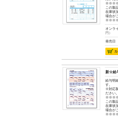
※※※
この製
在庫状
場合が
※※※
オンライ
円）
発売日 2
新☆給与
給与明
す。
※対応
ださい
※※※
この製
在庫状
場合が
※※※