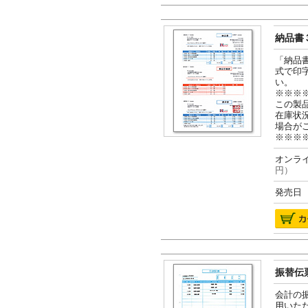
納品書３
「納品
式で印
い。
※※※
この製
在庫状
場合が
※※※
オンライ
円）
発売日 2
振替伝票
会計の
用いた