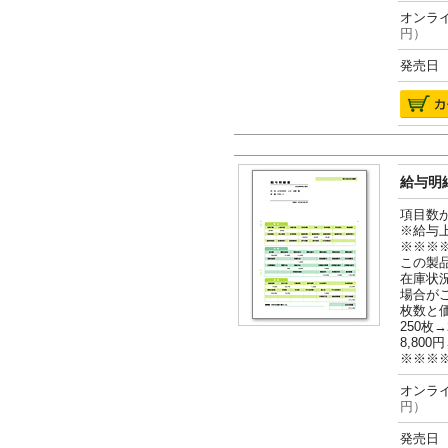
オンライ
円）
発売日 2
給与明細
項目数
※給与
※※※
この製
在庫状
場合が
枚数と
250枚→
8,800円
※※※
オンライ
円）
発売日 2