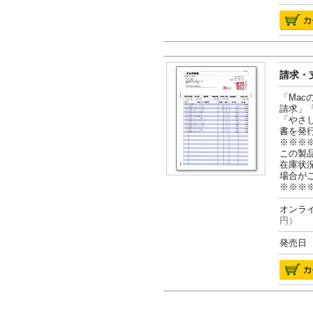
請求・支
「Ma
請求」
「やさ
書を発
※※※
この製
在庫状
場合が
※※※
オンライ
円）
発売日 2