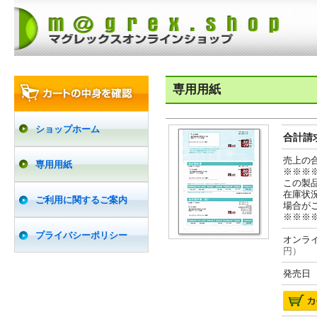
専用用紙
ショップホーム
合計請求
売上の
専用用紙
※※※
この製
在庫状
ご利用に関するご案内
場合が
※※※
プライバシーポリシー
オンライ
円）
発売日 2