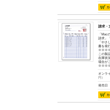
請求・支
「Ma
請求」
「やさ
書を発
※※※
この製
在庫状
場合が
※※※
オンライ
円）
発売日 2