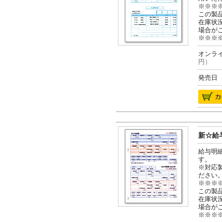
※※※
この製
在庫状
場合が
※※※
オンライ
円）
発売日 2
新☆給与
給与明
す。
※対応
ださい
※※※
この製
在庫状
場合が
※※※