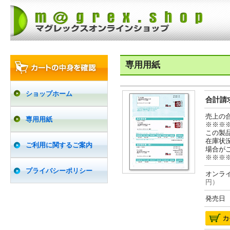
専用用紙
ショップホーム
合計請求
売上の
専用用紙
※※※
この製
在庫状
ご利用に関するご案内
場合が
※※※
プライバシーポリシー
オンライ
円）
発売日 2