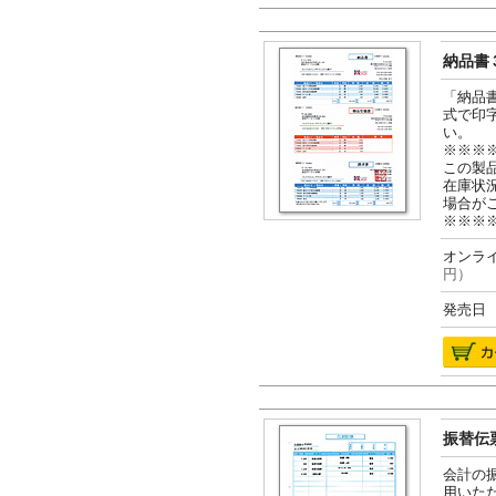
納品書３
「納品
式で印
い。
※※※
この製
在庫状
場合が
※※※
オンライ
円）
発売日 2
振替伝票
会計の
用いた