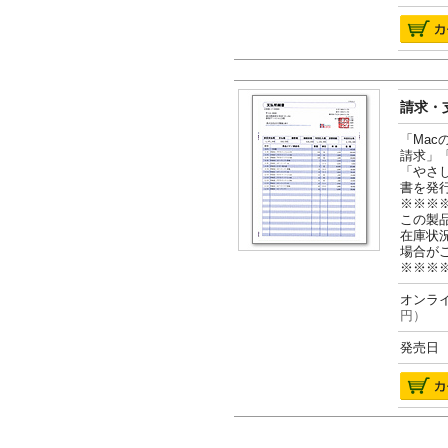
請求・支
「Ma
請求」
「やさ
書を発
※※※
この製
在庫状
場合が
※※※
オンライ
円）
発売日 2