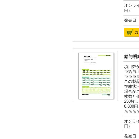
オンライ
円）
発売日 2
給与明細
項目数
※給与
※※※
この製
在庫状
場合が
枚数と
250枚→
8,800円
※※※
オンライ
円）
発売日 2