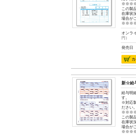
※※※
この製
在庫状
場合が
※※※
オンライ
円）
発売日 2
新☆給与
給与明
す。
※対応
ださい
※※※
この製
在庫状
場合が
※※※