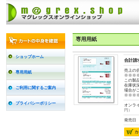
専用用紙
ショップホーム
合計請求
売上の
専用用紙
※※※
この製
在庫状
ご利用に関するご案内
場合が
※※※
プライバシーポリシー
オンライ
円）
発売日 2