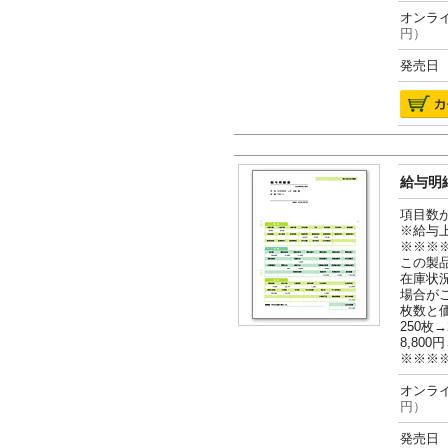
オンライ
円）
発売日 2
給与明細
項目数
※給与
※※※
この製
在庫状
場合が
枚数と
250枚→
8,800円
※※※
オンライ
円）
発売日 2