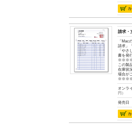
請求・支
「Ma
請求」
「やさ
書を発
※※※
この製
在庫状
場合が
※※※
オンライ
円）
発売日 2