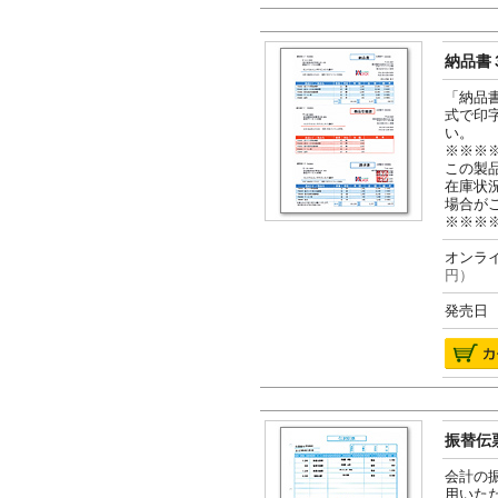
納品書３
「納品
式で印
い。
※※※
この製
在庫状
場合が
※※※
オンライ
円）
発売日 2
振替伝票
会計の
用いた