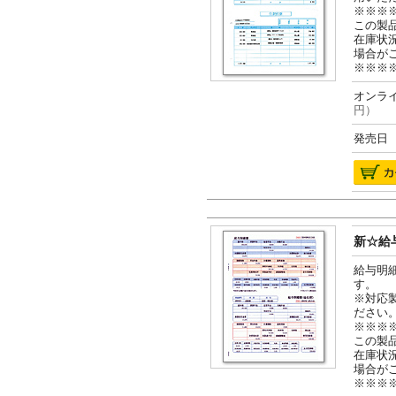
※※※
この製
在庫状
場合が
※※※
オンライ
円）
発売日 2
新☆給与
給与明
す。
※対応
ださい
※※※
この製
在庫状
場合が
※※※