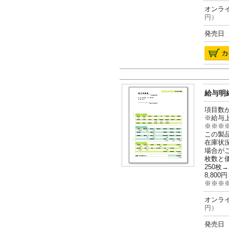
オンライ
円）
発売日 2
給与明細
項目数
※給与
※※※
この製
在庫状
場合が
枚数と
250枚→
8,800円
※※※
オンライ
円）
発売日 2