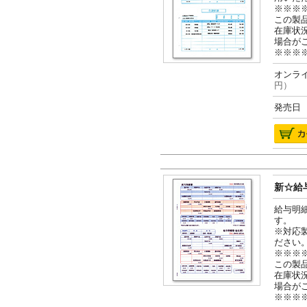
※※※
この製
在庫状
場合が
※※※
オンライ
円）
発売日 2
新☆給与
給与明
す。
※対応
ださい
※※※
この製
在庫状
場合が
※※※