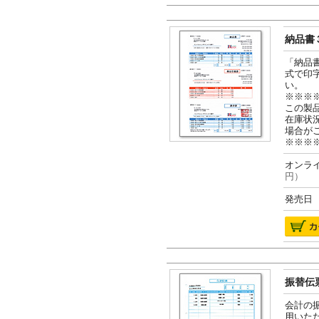
納品書３
「納品
式で印
い。
※※※
この製
在庫状
場合が
※※※
オンライ
円）
発売日 2
振替伝票
会計の
用いた