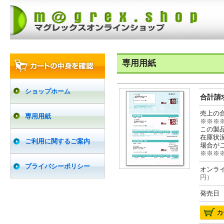
専用用紙
ショップホーム
合計請求
売上の
専用用紙
※※※
この製
在庫状
ご利用に関するご案内
場合が
※※※
プライバシーポリシー
オンライ
円）
発売日 2