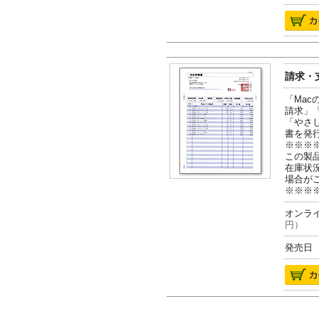
請求・支
「Ma
請求」
「やさ
書を発
※※※
この製
在庫状
場合が
※※※
オンライ
円）
発売日 2