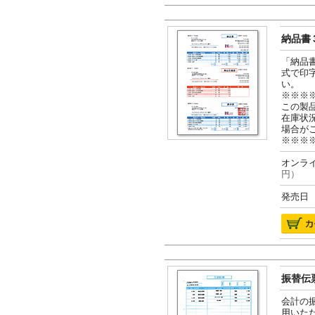
納品書３
「納品
式で印
い。
※※※
この製
在庫状
場合が
※※※
オンライ
円）
発売日 2
振替伝票
会計の
用いた