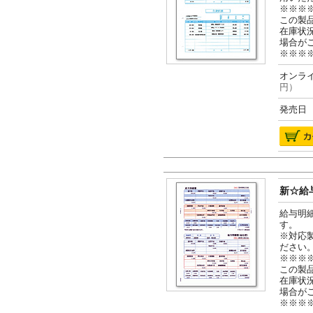
※※※
この製
在庫状
場合が
※※※
オンライ
円）
発売日 2
新☆給与
給与明
す。
※対応
ださい
※※※
この製
在庫状
場合が
※※※