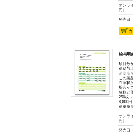
オンライ
円）
発売日 2
給与明細
項目数
※給与
※※※
この製
在庫状
場合が
枚数と
250枚→
8,800円
※※※
オンライ
円）
発売日 2