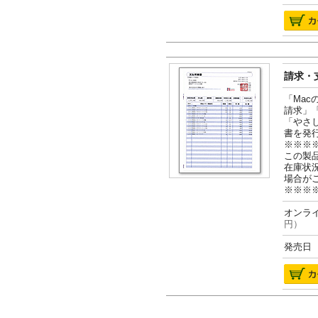
請求・支
「Ma
請求」
「やさ
書を発
※※※
この製
在庫状
場合が
※※※
オンライ
円）
発売日 2