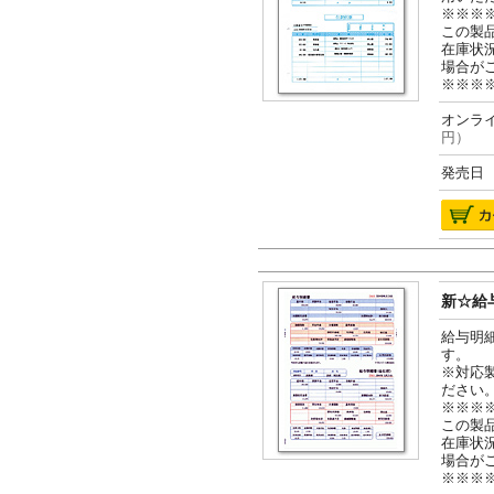
※※※
この製
在庫状
場合が
※※※
オンライ
円）
発売日 2
新☆給与
給与明
す。
※対応
ださい
※※※
この製
在庫状
場合が
※※※