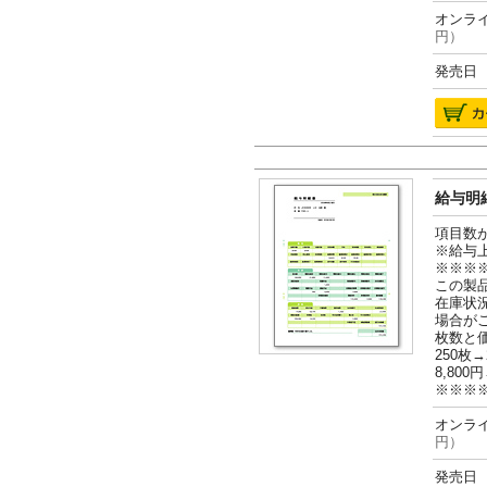
オンライ
円）
発売日 2
給与明細
項目数
※給与
※※※
この製
在庫状
場合が
枚数と
250枚→
8,800円
※※※
オンライ
円）
発売日 2