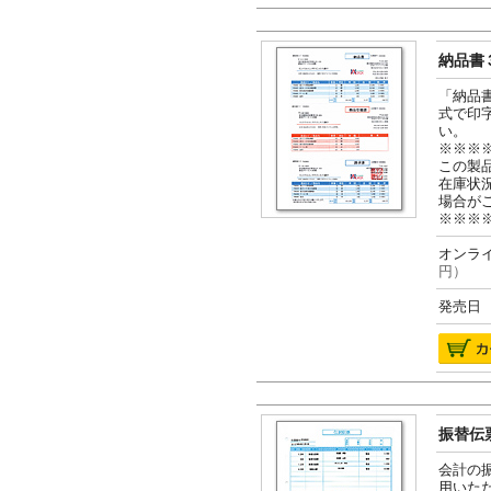
納品書３
「納品
式で印
い。
※※※
この製
在庫状
場合が
※※※
オンライ
円）
発売日 2
振替伝票
会計の
用いた