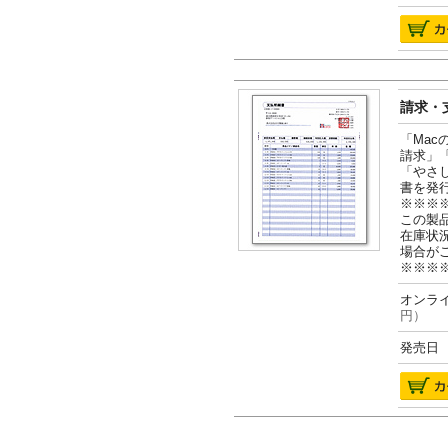
請求・支
「Ma
請求」
「やさ
書を発
※※※
この製
在庫状
場合が
※※※
オンライ
円）
発売日 2