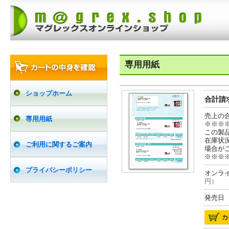
専用用紙
ショップホーム
合計請求
売上の
専用用紙
※※※
この製
在庫状
ご利用に関するご案内
場合が
※※※
プライバシーポリシー
オンライ
円）
発売日 2