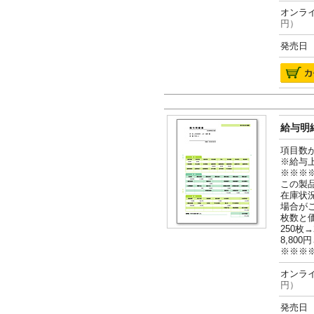
オンライ
円）
発売日 2
給与明細
項目数
※給与
※※※
この製
在庫状
場合が
枚数と
250枚→
8,800円
※※※
オンライ
円）
発売日 2