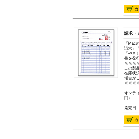
請求・支
「Ma
請求」
「やさ
書を発
※※※
この製
在庫状
場合が
※※※
オンライ
円）
発売日 2