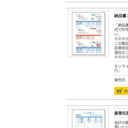
納品書３
「納品
式で印
い。
※※※
この製
在庫状
場合が
※※※
オンライ
円）
発売日 2
振替伝票
会計の
用いた