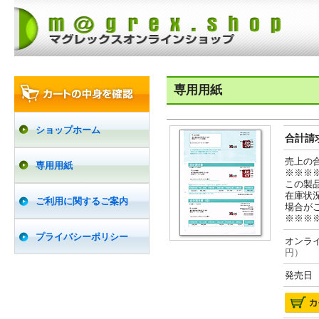
専用用紙
ショップホーム
合計請求
売上の
専用用紙
※※※
この製
在庫状
ご利用に関するご案内
場合が
※※※
プライバシーポリシー
オンライ
円）
発売日 2