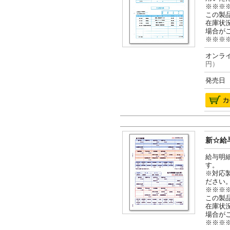
※※※
この製
在庫状
場合が
※※※
オンライ
円）
発売日 2
新☆給与
給与明
す。
※対応
ださい
※※※
この製
在庫状
場合が
※※※