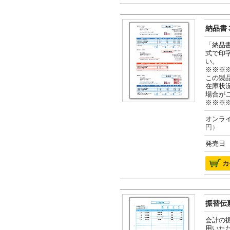
納品書３
「納品
式で印
い。
※※※
この製
在庫状
場合が
※※※
オンライ
円）
発売日 2
振替伝票
会計の
用いた