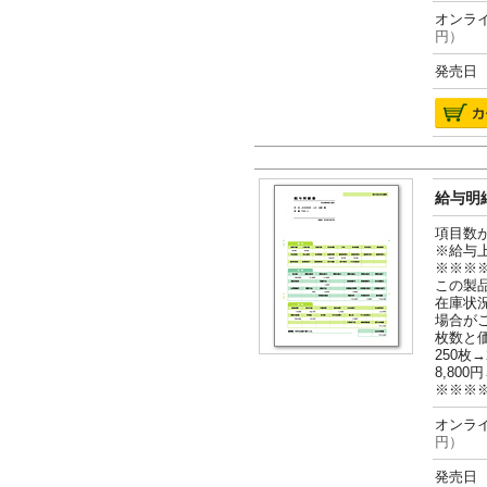
オンライ
円）
発売日 2
給与明細
項目数
※給与
※※※
この製
在庫状
場合が
枚数と
250枚→
8,800円
※※※
オンライ
円）
発売日 2