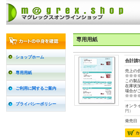
専用用紙
ショップホーム
合計請求
売上の
専用用紙
※※※
この製
在庫状
ご利用に関するご案内
場合が
※※※
プライバシーポリシー
オンライ
円）
発売日 2