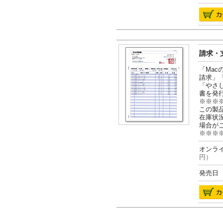
請求・支
「Ma
請求」
「やさ
書を発
※※※
この製
在庫状
場合が
※※※
オンライ
円）
発売日 2