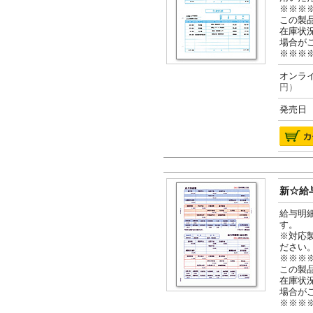
※※※
この製
在庫状
場合が
※※※
オンライ
円）
発売日 2
新☆給与
給与明
す。
※対応
ださい
※※※
この製
在庫状
場合が
※※※