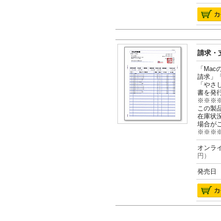
請求・支
「Ma
請求」
「やさ
書を発
※※※
この製
在庫状
場合が
※※※
オンライ
円）
発売日 2