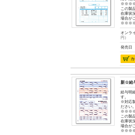
※※※
この製
在庫状
場合が
※※※
オンライ
円）
発売日 2
新☆給与
給与明
す。
※対応
ださい
※※※
この製
在庫状
場合が
※※※