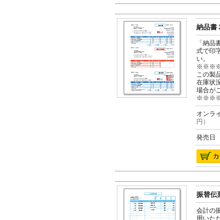
納品書３
「納品
式で印
い。
※※※
この製
在庫状
場合が
※※※
オンライ
円）
発売日 2
振替伝票
会計の
用いた