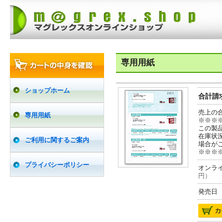
専用用紙
ショップホーム
合計請求
売上の
専用用紙
※※※
この製
在庫状
ご利用に関するご案内
場合が
※※※
プライバシーポリシー
オンライ
円）
発売日 2