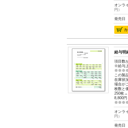
オンライ
円）
発売日 2
給与明細
項目数
※給与
※※※
この製
在庫状
場合が
枚数と
250枚→
8,800円
※※※
オンライ
円）
発売日 2