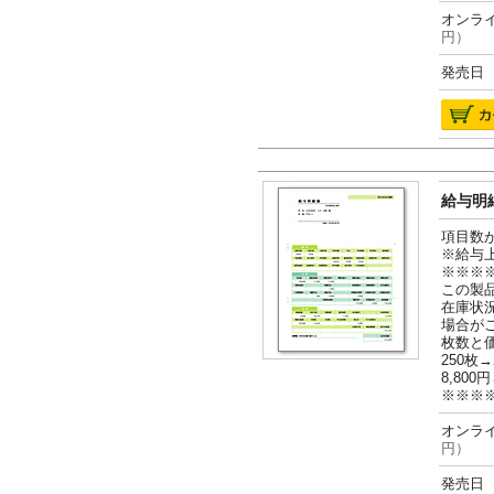
オンライ
円）
発売日 2
給与明細
項目数
※給与
※※※
この製
在庫状
場合が
枚数と
250枚→
8,800円
※※※
オンライ
円）
発売日 2