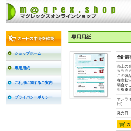
専用用紙
ショップホーム
合計請求
売上の
専用用紙
※※※
この製
在庫状
ご利用に関するご案内
場合が
※※※
プライバシーポリシー
オンライ
円）
発売日 2