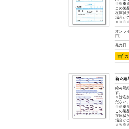
※※※
この製
在庫状
場合が
※※※
オンライ
円）
発売日 2
新☆給与
給与明
す。
※対応
ださい
※※※
この製
在庫状
場合が
※※※