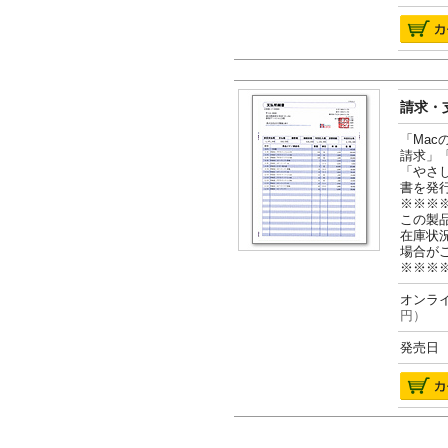
請求・支
「Ma
請求」
「やさ
書を発
※※※
この製
在庫状
場合が
※※※
オンライ
円）
発売日 2