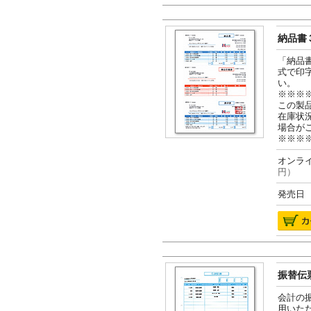
納品書３
「納品
式で印
い。
※※※
この製
在庫状
場合が
※※※
オンライ
円）
発売日 2
振替伝票
会計の
用いた