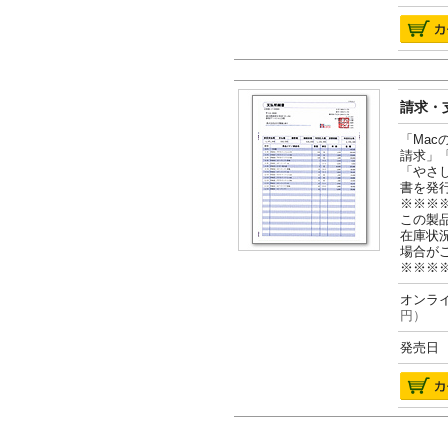
請求・支
「Ma
請求」
「やさ
書を発
※※※
この製
在庫状
場合が
※※※
オンライ
円）
発売日 2