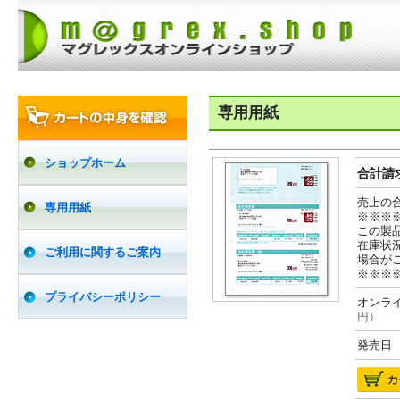
専用用紙
ショップホーム
合計請求
売上の
専用用紙
※※※
この製
在庫状
ご利用に関するご案内
場合が
※※※
プライバシーポリシー
オンライ
円）
発売日 2