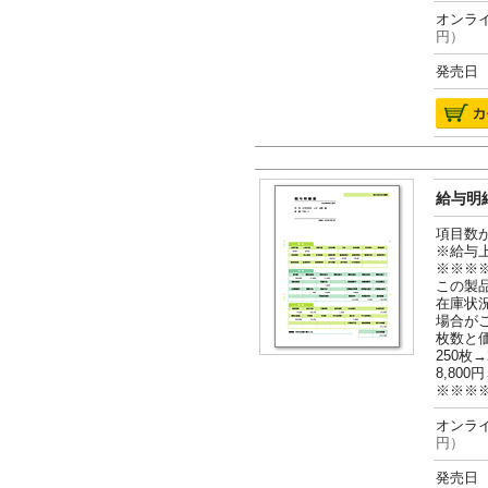
オンライ
円）
発売日 2
給与明細
項目数
※給与
※※※
この製
在庫状
場合が
枚数と
250枚→
8,800円
※※※
オンライ
円）
発売日 2