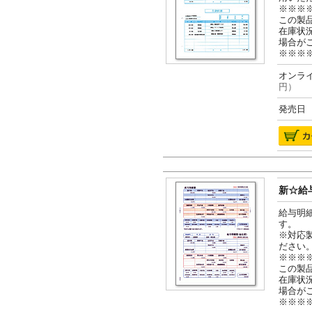
※※※
この製
在庫状
場合が
※※※
オンライ
円）
発売日 2
新☆給与
給与明
す。
※対応
ださい
※※※
この製
在庫状
場合が
※※※