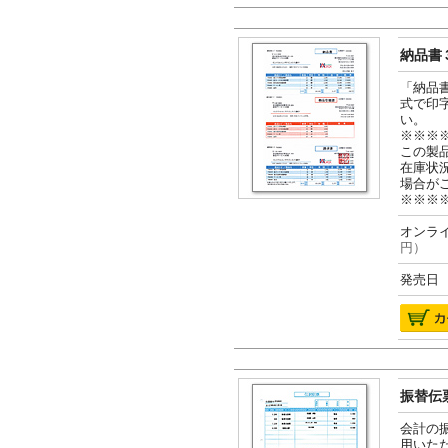
納品書３
「納品
式で印
い。
※※※
この製
在庫状
場合が
※※※
オンライ
円）
発売日 2
振替伝票
会計の
用いた