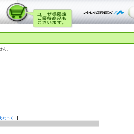
せん。
あたって
|