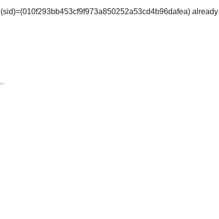
Key (sid)=(010f293bb453cf9f973a850252a53cd4b96dafea) already