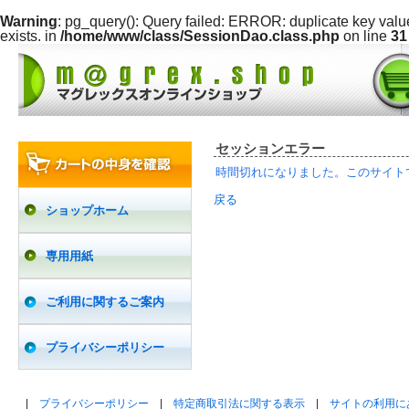
Warning
: pg_query(): Query failed: ERROR: duplicate key va
exists. in
/home/www/class/SessionDao.class.php
on line
31
セッションエラー
時間切れになりました。このサイトで
戻る
ショップホーム
専用用紙
ご利用に関するご案内
プライバシーポリシー
|
プライバシーポリシー
|
特定商取引法に関する表示
|
サイトの利用に