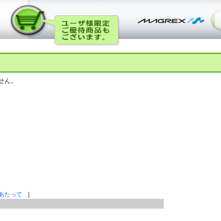
せん。
あたって
|