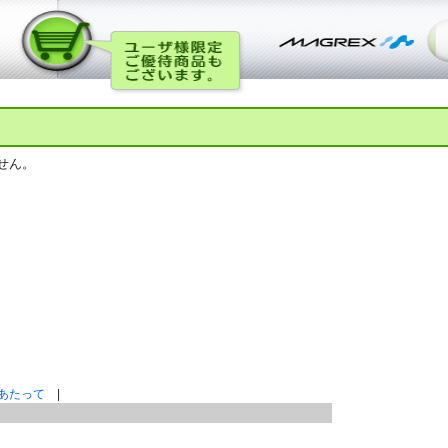
せん。
あたって
|