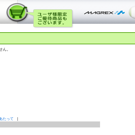
せん。
あたって
|