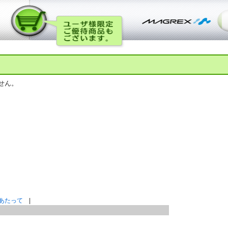
せん。
あたって
|