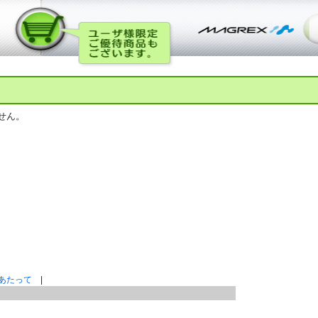
せん。
あたって
|