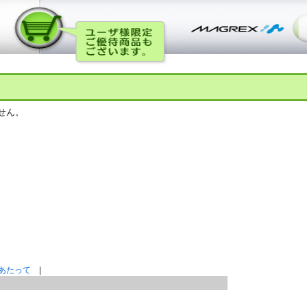
せん。
あたって
|