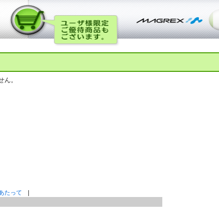
せん。
あたって
|