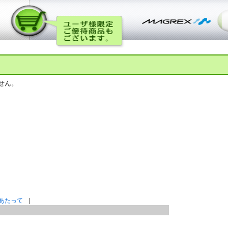
せん。
あたって
|