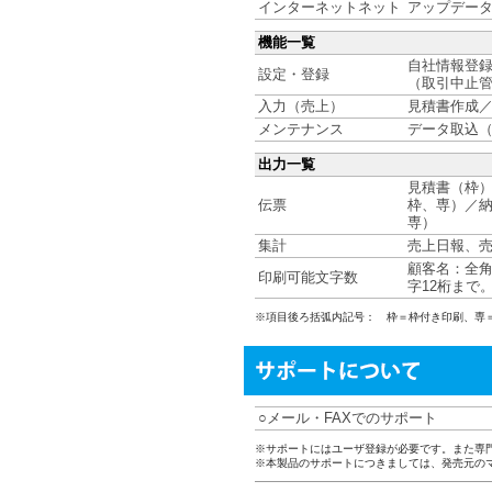
インターネットネット
アップデー
機能一覧
自社情報登録
設定・登録
（取引中止
入力（売上）
見積書作成
メンテナンス
データ取込
出力一覧
見積書（枠）
伝票
枠、専）／納
専）
集計
売上日報、
顧客名：全角
印刷可能文字数
字12桁まで
※項目後ろ括弧内記号： 枠＝枠付き印刷、専
メール・FAXでのサポート
○
※サポートにはユーザ登録が必要です。また専
※本製品のサポートにつきましては、発売元の