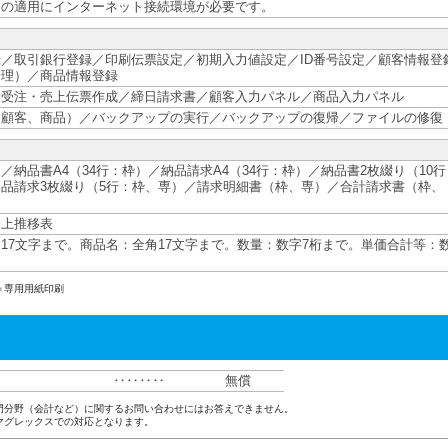
タの適用にインターネット接続環境が必要です。
／取引銀行登録／印刷伝票設定／初期入力値設定／ID番号設定／顧客情報登
管理）／商品情報登録
／受注・売上伝票作成／締日請求書／顧客入力パネル／商品入力パネル
（顧客、商品）／バックアップの実行／バックアップの復帰／ファイルの修復
／納品書A4（34行：枠）／納品請求A4（34行：枠）／納品書2枚綴り（10行
品請求3枚綴り（5行：枠、専）／請求明細書（枠、専）／合計請求書（枠、
売上推移表
17文字まで。商品名：全角17文字まで。数量：数字7桁まで。単価合計等：
。
＝専用用紙印刷
‥‥‥‥
無償
門分野（会計など）に関するお問い合わせにはお答えできません。
マグレックスでの対応となります。