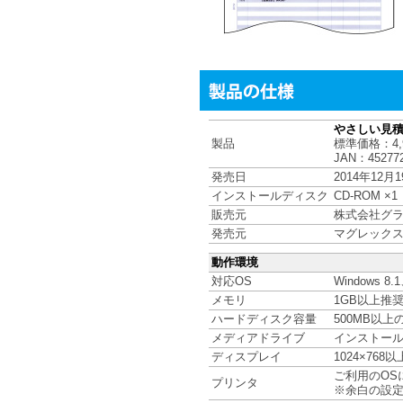
やさしい見積
製品
標準価格：4,
JAN：452772
発売日
2014年12月
インストールディスク
CD-ROM ×1
販売元
株式会社グ
発売元
マグレック
動作環境
対応OS
Windows 8.
メモリ
1GB以上推
ハードディスク容量
500MB以上
メディアドライブ
インストール
ディスプレイ
1024×76
ご利用のOS
プリンタ
※余白の設